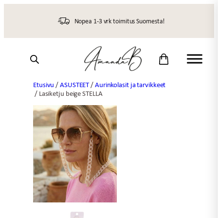
Siirry
sisältöön
Nopea 1-3 vrk toimitus Suomesta!
Etusivu
/
ASUSTEET
/
Aurinkolasit ja tarvikkeet
/ Lasiketju beige STELLA