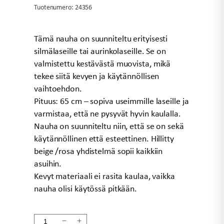
Tuotenumero:
24356
Tämä nauha on suunniteltu erityisesti
silmälaseille tai aurinkolaseille. Se on
valmistettu kestävästä muovista, mikä
tekee siitä kevyen ja käytännöllisen
vaihtoehdon.
Pituus: 65 cm – sopiva useimmille laseille ja
varmistaa, että ne pysyvät hyvin kaulalla.
Nauha on suunniteltu niin, että se on sekä
käytännöllinen että esteettinen. Hillitty
beige /rosa yhdistelmä sopii kaikkiin
asuihin.
Kevyt materiaali ei rasita kaulaa, vaikka
nauha olisi käytössä pitkään.
Lasiketju
−
+