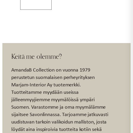
beige
STELLA
määrä
Keitä me olemme?
AmandaB Collection on vuonna 1979
perustetun suomalaisen perheyrityksen
Marjam-Interior Ay tuotemerkki.
Tuotteitamme myydään useissa
jälleenmyyjiemme myymälöissä ympäri
Suomen. Varastomme ja oma myymälämme
sijaitsee Savonlinnassa. Tarjoamme jatkuvasti
uudistuvan tarkoin valikoidun malliston, josta
löydät aina inspiroivia tuotteita kotiin sekä