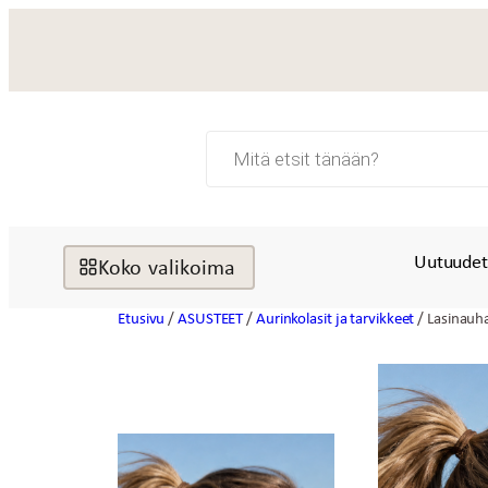
Siirry
sisältöön
Products
search
Uutuude
Koko valikoima
Etusivu
/
ASUSTEET
/
Aurinkolasit ja tarvikkeet
/ Lasinauh