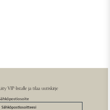
Liity VIP-listalle ja tilaa uutiskirje
Sähköpostiosoite