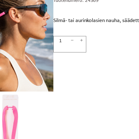
Silmä- tai aurinkolasien nauha, säädet
Lasinauha
−
+
pinkki
SPORT
määrä