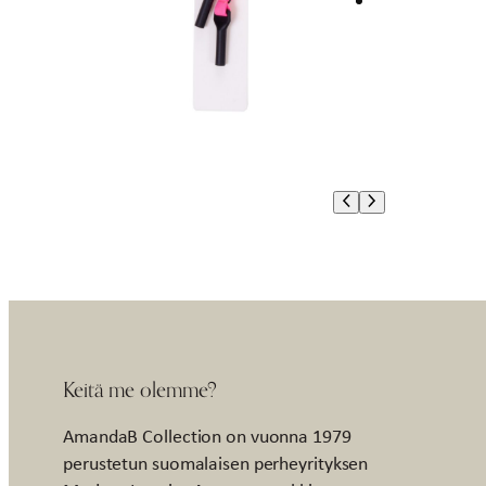
Keitä me olemme?
AmandaB Collection on vuonna 1979
perustetun suomalaisen perheyrityksen