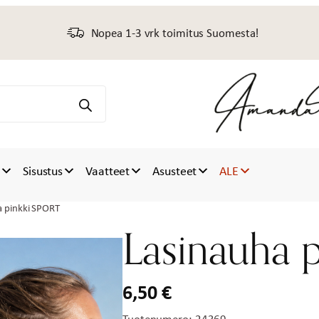
Nopea 1-3 vrk toimitus Suomesta!
t
Sisustus
Vaatteet
Asusteet
ALE
a pinkki SPORT
Lasinauha 
6,50
€
Tuotenumero:
24369