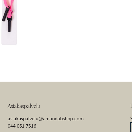
Asiakaspalvelu
asiakaspalvelu@amandabshop.com
044 051 7516