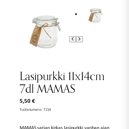
Lasipurkki 11x14cm
7dl MAMAS
5,50
€
Tuotenumero:
7154
MAMAS sarjan kirkas lasipurkki vanhan ajan