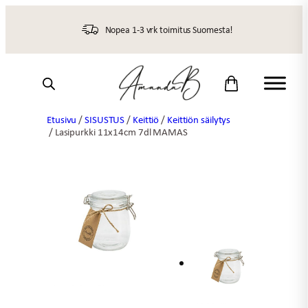
Siirry
sisältöön
Nopea 1-3 vrk toimitus Suomesta!
Etusivu
/
SISUSTUS
/
Keittiö
/
Keittiön säilytys
/ Lasipurkki 11x14cm 7dl MAMAS