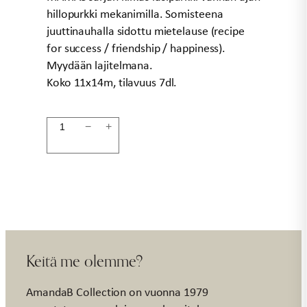
hillopurkki mekanimilla. Somisteena
juuttinauhalla sidottu mietelause (recipe
for success / friendship / happiness).
Myydään lajitelmana.
Koko 11x14m, tilavuus 7dl.
Lasipurkki
−
+
11x14cm
7dl
MAMAS
määrä
Keitä me olemme?
AmandaB Collection on vuonna 1979