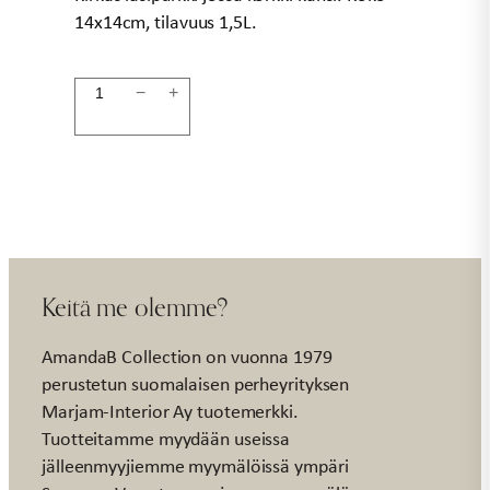
14x14cm, tilavuus 1,5L.
Lasipurkki
−
+
14x14cm
1,5L
ELSA
määrä
Keitä me olemme?
AmandaB Collection on vuonna 1979
perustetun suomalaisen perheyrityksen
Marjam-Interior Ay tuotemerkki.
Tuotteitamme myydään useissa
jälleenmyyjiemme myymälöissä ympäri