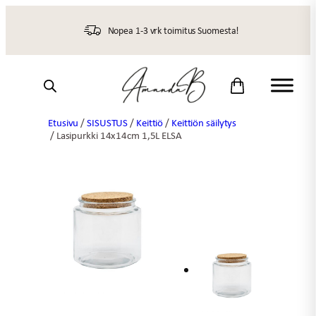
Siirry
sisältöön
Nopea 1-3 vrk toimitus Suomesta!
Etusivu
/
SISUSTUS
/
Keittiö
/
Keittiön säilytys
/ Lasipurkki 14x14cm 1,5L ELSA