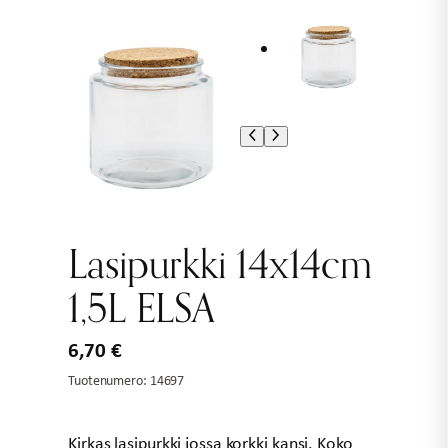
Lasipurkki 14x14cm
1,5L ELSA
6,70
€
Tuotenumero:
14697
Kirkas lasipurkki jossa korkki kansi. Koko