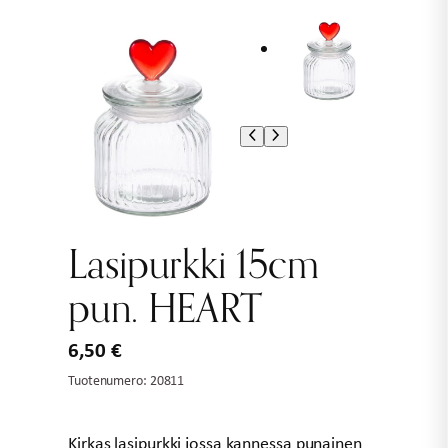
Lasipurkki 15cm
pun. HEART
6,50
€
Tuotenumero:
20811
Kirkas lasipurkki jossa kannessa punainen