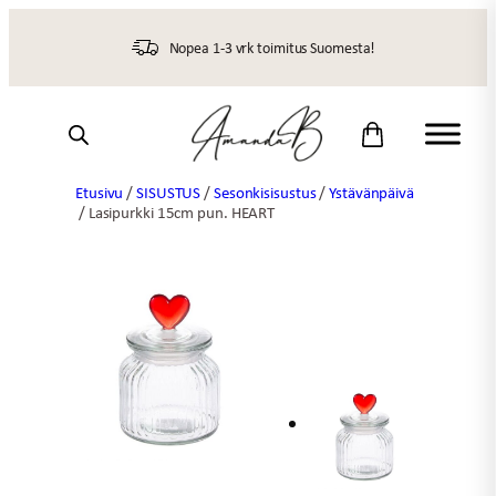
Siirry
sisältöön
Nopea 1-3 vrk toimitus Suomesta!
Etusivu
/
SISUSTUS
/
Sesonkisisustus
/
Ystävänpäivä
/ Lasipurkki 15cm pun. HEART