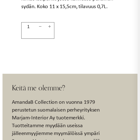
sydän. Koko 11 x 15,5cm, tilavuus 0,7L.
Lasipurkki
−
+
15cm
pun.
HEART
määrä
Keitä me olemme?
AmandaB Collection on vuonna 1979
perustetun suomalaisen perheyrityksen
Marjam-Interior Ay tuotemerkki.
Tuotteitamme myydään useissa
jälleenmyyjiemme myymälöissä ympäri