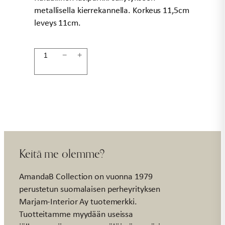
metallisella kierrekannella. Korkeus 11,5cm
leveys 11cm.
Lasipurkki
−
+
metallikansi
11cm
määrä
Keitä me olemme?
AmandaB Collection on vuonna 1979
perustetun suomalaisen perheyrityksen
Marjam-Interior Ay tuotemerkki.
Tuotteitamme myydään useissa