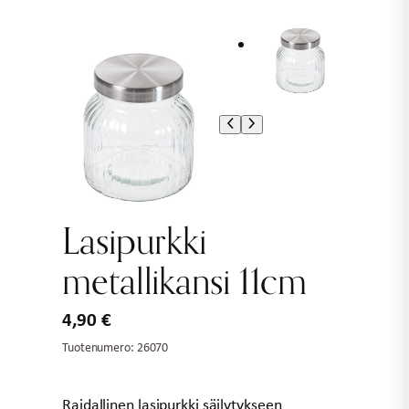
Lasipurkki
metallikansi 11cm
4,90
€
Tuotenumero:
26070
Raidallinen lasipurkki säilytykseen