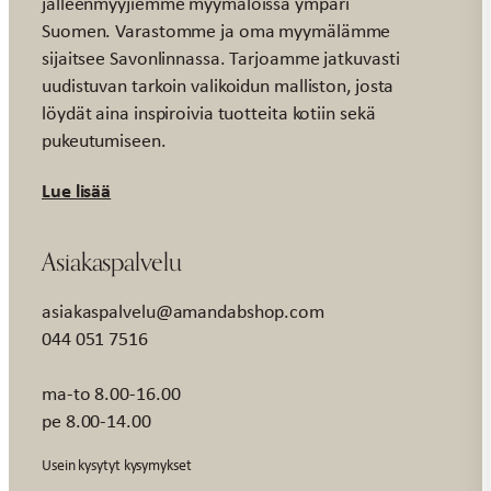
jälleenmyyjiemme myymälöissä ympäri
Suomen. Varastomme ja oma myymälämme
sijaitsee Savonlinnassa. Tarjoamme jatkuvasti
uudistuvan tarkoin valikoidun malliston, josta
löydät aina inspiroivia tuotteita kotiin sekä
pukeutumiseen.
Lue lisää
Asiakaspalvelu
asiakaspalvelu@amandabshop.com
044 051 7516
ma-to 8.00-16.00
pe 8.00-14.00
Usein kysytyt kysymykset