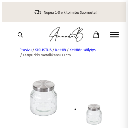
Siirry
sisältöön
Nopea 1-3 vrk toimitus Suomesta!
Etusivu
/
SISUSTUS
/
Keittiö
/
Keittiön säilytys
/ Lasipurkki metallikansi 11cm