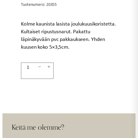
Tuotenumero:
20355
Kolme kaunista lasista joulukuusikoristetta.
Kultaiset ripustusnarut. Pakattu
läpinäkyvään pvc pakkaukseen. Yhden
kuusen koko 5×3,5cm.
Lasiset
−
+
kuuset
3kpl/pkt
LUCY
määrä
Keitä me olemme?