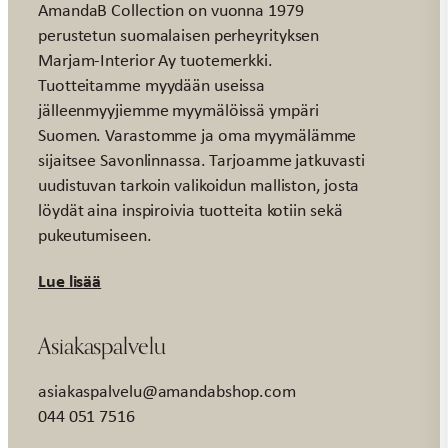
AmandaB Collection on vuonna 1979
perustetun suomalaisen perheyrityksen
Marjam-Interior Ay tuotemerkki.
Tuotteitamme myydään useissa
jälleenmyyjiemme myymälöissä ympäri
Suomen. Varastomme ja oma myymälämme
sijaitsee Savonlinnassa. Tarjoamme jatkuvasti
uudistuvan tarkoin valikoidun malliston, josta
löydät aina inspiroivia tuotteita kotiin sekä
pukeutumiseen.
Lue lisää
Asiakaspalvelu
asiakaspalvelu@amandabshop.com
044 051 7516