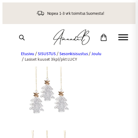
Siirry
sisältöön
Nopea 1-3 vrk toimitus Suomesta!
Etusivu
/
SISUSTUS
/
Sesonkisisustus
/
Joulu
/ Lasiset kuuset 3kpl/pkt LUCY