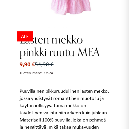
Lasten mekko
ALE
pinkki ruutu MEA
9,90
€
54,90
€
Alkuperäinen
Nykyinen
hinta
hinta
Tuotenumero:
23924
oli:
on:
54,90 €.
9,90 €.
Puuvillainen pikkuruudullinen lasten mekko,
jossa yhdistyvät romanttinen muotoilu ja
käytännöllisyys. Tämä mekko on
täydellinen valinta niin arkeen kuin juhlaan.
Materiaali 100% puuvilla, joka on pehmeä
ja hengittävä, mikä takaa mukavuuden