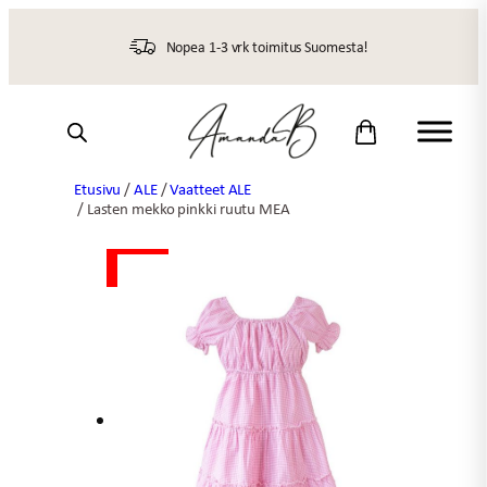
Siirry
sisältöön
Nopea 1-3 vrk toimitus Suomesta!
Etusivu
/
ALE
/
Vaatteet ALE
/ Lasten mekko pinkki ruutu MEA
ALE