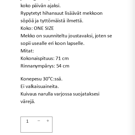
koko päivän ajaksi.
Rypytetyt hihansuut lisäävät mekkoon
söpöä ja tyttömäistä ilmettä.
Koko: ONE SIZE
Mekko on suunniteltu joustavaksi, joten se
sopii usealle eri koon lapselle.
Mitat:
Kokonaispituus: 71 cm
Rinnanympärys: 54 cm
Konepesu 30°C:ssä.
Ei valkaisuaineita.
Kuivaus narulla varjossa suojataksesi
värejä.
Lasten
−
+
mekko