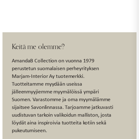
pinkki
ruutu
MEA
määrä
Keitä me olemme?
AmandaB Collection on vuonna 1979
perustetun suomalaisen perheyrityksen
Marjam-Interior Ay tuotemerkki.
Tuotteitamme myydään useissa
jälleenmyyjiemme myymälöissä ympäri
Suomen. Varastomme ja oma myymälämme
sijaitsee Savonlinnassa. Tarjoamme jatkuvasti
uudistuvan tarkoin valikoidun malliston, josta
löydät aina inspiroivia tuotteita kotiin sekä
pukeutumiseen.