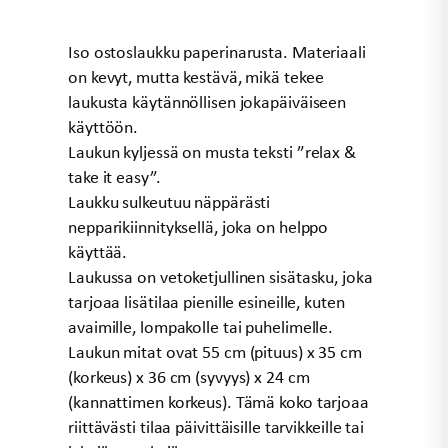
oli:
on:
39,90 €.
20,00 €.
Iso ostoslaukku paperinarusta. Materiaali
on kevyt, mutta kestävä, mikä tekee
laukusta käytännöllisen jokapäiväiseen
käyttöön.
Laukun kyljessä on musta teksti ”relax &
take it easy”.
Laukku sulkeutuu näppärästi
nepparikiinnityksellä, joka on helppo
käyttää.
Laukussa on vetoketjullinen sisätasku, joka
tarjoaa lisätilaa pienille esineille, kuten
avaimille, lompakolle tai puhelimelle.
Laukun mitat ovat 55 cm (pituus) x 35 cm
(korkeus) x 36 cm (syvyys) x 24 cm
(kannattimen korkeus). Tämä koko tarjoaa
riittävästi tilaa päivittäisille tarvikkeille tai