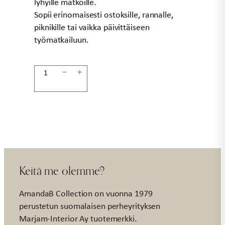
lyhyille matkoille.
Sopii erinomaisesti ostoksille, rannalle,
piknikille tai vaikka päivittäiseen
työmatkailuun.
Laukku
−
+
relax
EXCLUSIVE
määrä
Keitä me olemme?
AmandaB Collection on vuonna 1979
perustetun suomalaisen perheyrityksen
Marjam-Interior Ay tuotemerkki.