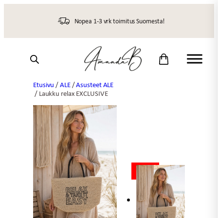
Siirry
sisältöön
Nopea 1-3 vrk toimitus Suomesta!
Etusivu
/
ALE
/
Asusteet ALE
/ Laukku relax EXCLUSIVE
ALE