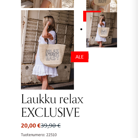
ALE
ALE
Laukku relax
EXCLUSIVE
20,00
€
39,90
€
Alkuperäinen
Nykyinen
hinta
hinta
Tuotenumero:
22510