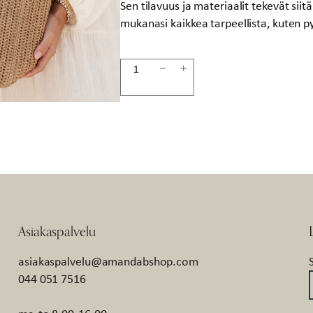
Sen tilavuus ja materiaalit tekevät siit
mukanasi kaikkea tarpeellista, kuten p
Laukku
−
+
ruskea
EXCLUSIVE
määrä
Asiakaspalvelu
asiakaspalvelu@amandabshop.com
044 051 7516