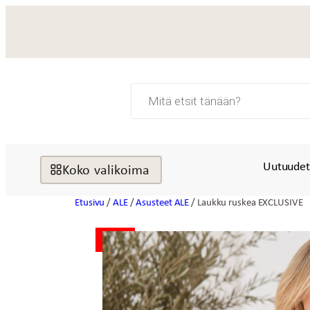
Siirry
sisältöön
Products
search
Uutuude
Koko valikoima
Etusivu
/
ALE
/
Asusteet ALE
/ Laukku ruskea EXCLUSIVE
ALE