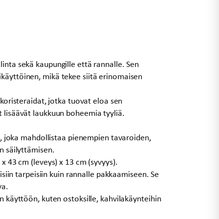
inta sekä kaupungille että rannalle. Sen
käyttöinen, mikä tekee siitä erinomaisen
 koristeraidat, jotka tuovat eloa sen
t lisäävät laukkuun boheemia tyyliä.
la, joka mahdollistaa pienempien tavaroiden,
n säilyttämisen.
 x 43 cm (leveys) x 13 cm (syvyys).
äisiin tarpeisiin kuin rannalle pakkaamiseen. Se
va.
n käyttöön, kuten ostoksille, kahvilakäynteihin