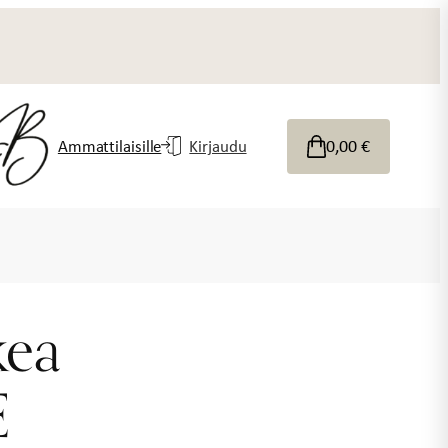
0,00
€
Ammattilaisille
Kirjaudu
kea
E