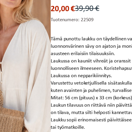
20,00
€
39,90
€
Alkuperäinen
Nykyinen
hinta
hinta
Tuotenumero:
22509
oli:
on:
39,90 €.
20,00 €.
Tämä punottu laukku on täydellinen val
luonnonvärinen sävy on ajaton ja moni
asusteen erilaisiin tilaisuuksiin.
Laukussa on kauniit vihreät ja oranssit
luonnolliseen ilmeeseen. Koristehapsu
Laukussa on nepparikiinnitys.
Varustettu vetoketjullisella sisätaskul
kuten avainten ja puhelimen, turvallise
Mitat: 56 cm (pituus) x 33 cm (korkeus)
Laukun tilavuus on riittävä niin päivitt
on tilava, mutta silti helposti kannetta
Laukku sopii erinomaisesti päivittäisee
tai työmatkoille.