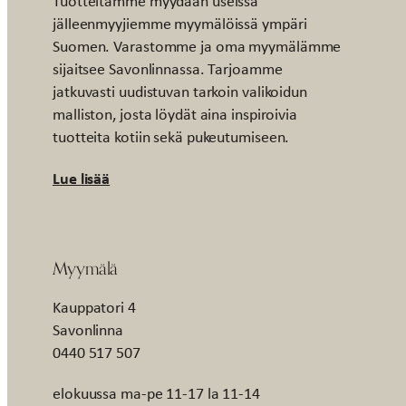
Tuotteitamme myydään useissa
jälleenmyyjiemme myymälöissä ympäri
Suomen. Varastomme ja oma myymälämme
sijaitsee Savonlinnassa. Tarjoamme
jatkuvasti uudistuvan tarkoin valikoidun
malliston, josta löydät aina inspiroivia
tuotteita kotiin sekä pukeutumiseen.
Lue lisää
Myymälä
Kauppatori 4
Savonlinna
0440 517 507
elokuussa ma-pe 11-17 la 11-14