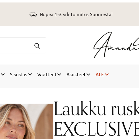
Nopea 1-3 vrk toimitus Suomesta!
t
Sisustus
Vaatteet
Asusteet
ALE
Laukku rus
EXCLUSIV