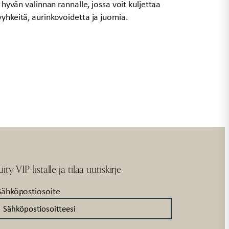
ä hyvän valinnan rannalle, jossa voit kuljettaa
yyhkeitä, aurinkovoidetta ja juomia.
Liity VIP-listalle ja tilaa uutiskirje
Sähköpostiosoite