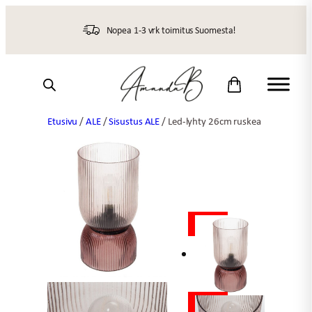
Siirry
sisältöön
Nopea 1-3 vrk toimitus Suomesta!
Etusivu
/
ALE
/
Sisustus ALE
/ Led-lyhty 26cm ruskea
ALE
ALE