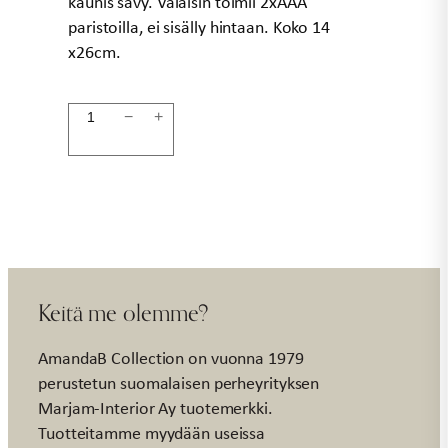
kaunis sävy. Valaisin toimii 2xAAA
paristoilla, ei sisälly hintaan. Koko 14
x26cm.
Led-
−
+
lyhty
26cm
ruskea
määrä
Keitä me olemme?
AmandaB Collection on vuonna 1979
perustetun suomalaisen perheyrityksen
Marjam-Interior Ay tuotemerkki.
Tuotteitamme myydään useissa