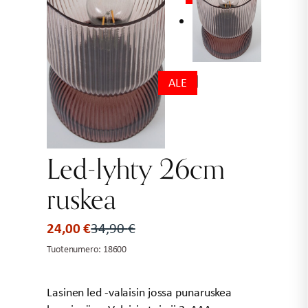
ALE
Led-lyhty 26cm
ruskea
24,00
€
34,90
€
Alkuperäinen
Nykyinen
hinta
hinta
Tuotenumero:
18600
oli:
on:
34,90 €.
24,00 €.
Lasinen led -valaisin jossa punaruskea