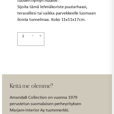
tuoden hymyn huulille.
Sijoita tämä lehmäkoriste puutarhaasi,
terassillesi tai vaikka parvekkeelle luomaan
iloista tunnelmaa. Koko 11x11x17cm.
Lehmäkoriste
−
+
17cm
määrä
Keitä me olemme?
AmandaB Collection on vuonna 1979
perustetun suomalaisen perheyrityksen
Marjam-Interior Ay tuotemerkki.