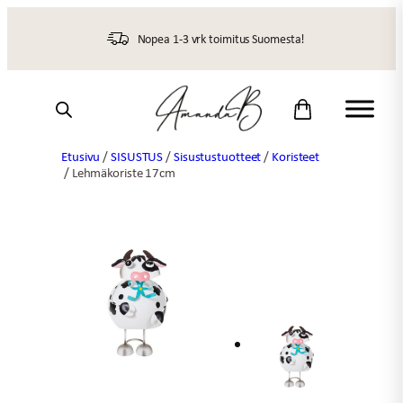
Siirry
sisältöön
Nopea 1-3 vrk toimitus Suomesta!
Etusivu
/
SISUSTUS
/
Sisustustuotteet
/
Koristeet
/ Lehmäkoriste 17cm