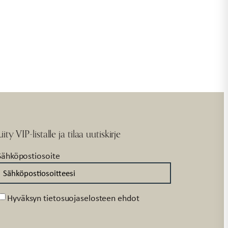
Liity VIP-listalle ja tilaa uutiskirje
Sähköpostiosoite
Suostumus
Hyväksyn tietosuojaselosteen ehdot