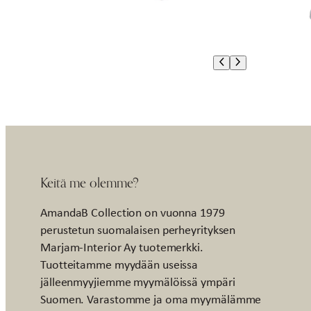
Keitä me olemme?
AmandaB Collection on vuonna 1979
perustetun suomalaisen perheyrityksen
Marjam-Interior Ay tuotemerkki.
Tuotteitamme myydään useissa
jälleenmyyjiemme myymälöissä ympäri
Suomen. Varastomme ja oma myymälämme