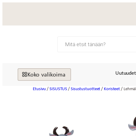
Siirry
sisältöön
Products
search
Uutuude
Koko valikoima
Etusivu
/
SISUSTUS
/
Sisustustuotteet
/
Koristeet
/ Lehmä