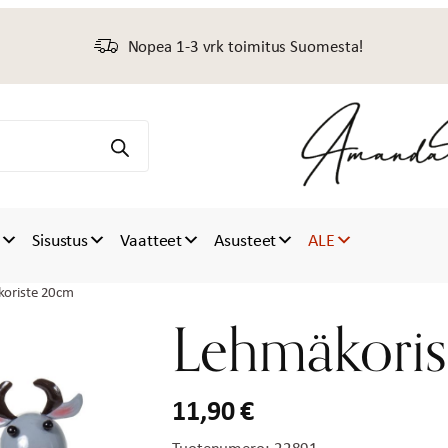
Nopea 1-3 vrk toimitus Suomesta!
t
Sisustus
Vaatteet
Asusteet
ALE
koriste 20cm
Lehmäkori
11,90
€
Tuotenumero:
22891