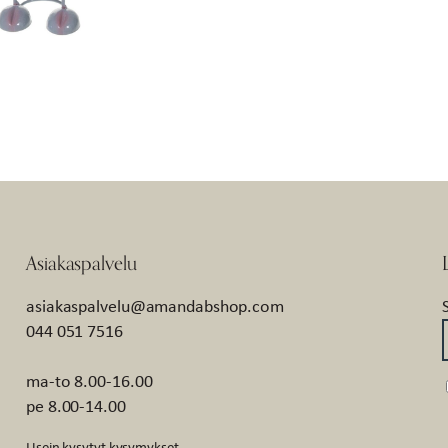
Asiakaspalvelu
asiakaspalvelu@amandabshop.com
044 051 7516
ma-to 8.00-16.00
pe 8.00-14.00
Usein kysytyt kysymykset