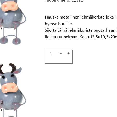
Hauska metallinen lehmäkoriste joka li
hymyn huulille.
Sijoita tämä lehmäkoriste puutarhaasi, 
iloista tunnelmaa. Koko 12,5×10,3x20
Lehmäkoriste
−
+
20cm
määrä