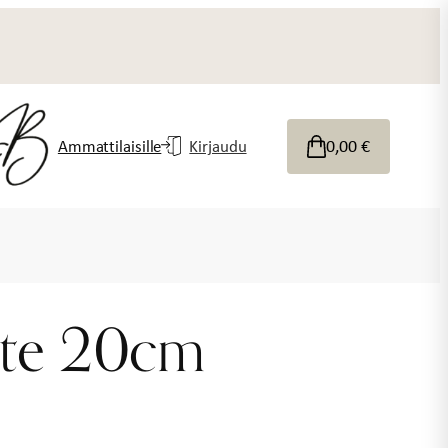
0,00
€
Ammattilaisille
Kirjaudu
ste 20cm