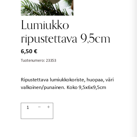
Lumiukko
ripustettava 9,5cm
6,50
€
Tuotenumero:
23353
Ripustettava lumiukkokoriste, huopaa, väri
valkoinen/punainen. Koko 9,5x6x9,5cm
Lumiukko
−
+
ripustettava
9,5cm
määrä