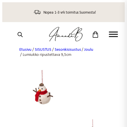
Siirry
sisältöön
Nopea 1-3 vrk toimitus Suomesta!
Etusivu
/
SISUSTUS
/
Sesonkisisustus
/
Joulu
/ Lumiukko ripustettava 9,5cm