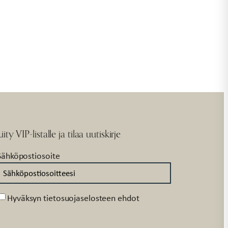
Liity VIP-listalle ja tilaa uutiskirje
Sähköpostiosoite
Suostumus
Hyväksyn tietosuojaselosteen ehdot