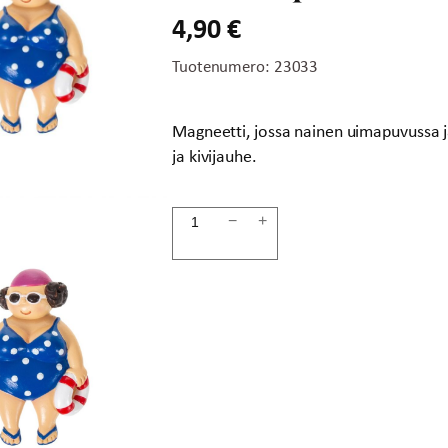
4,90
€
Tuotenumero:
23033
Magneetti, jossa nainen uimapuvussa j
ja kivijauhe.
Magneetti
−
+
nainen
uimapuvussa
määrä