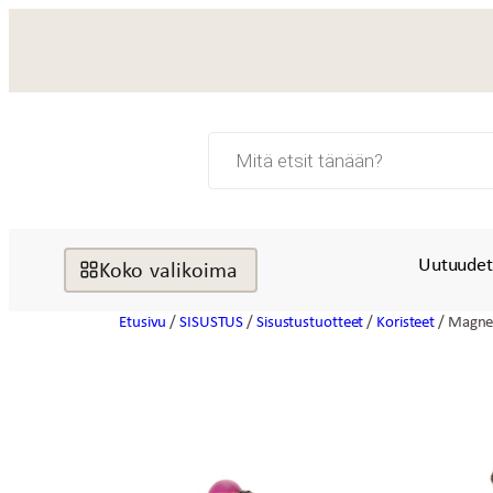
Siirry
sisältöön
Products
search
Uutuude
Koko valikoima
Etusivu
/
SISUSTUS
/
Sisustustuotteet
/
Koristeet
/ Magnee