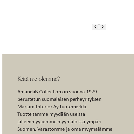
Keitä me olemme?
AmandaB Collection on vuonna 1979
perustetun suomalaisen perheyrityksen
Marjam-Interior Ay tuotemerkki.
Tuotteitamme myydään useissa
jälleenmyyjiemme myymälöissä ympäri
Suomen. Varastomme ja oma myymälämme