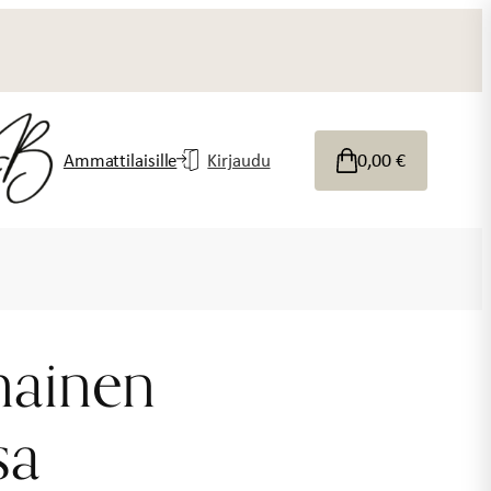
0,00
€
Ammattilaisille
Kirjaudu
nainen
sa