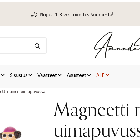
Nopea 1-3 vrk toimitus Suomesta!
t
Sisustus
Vaatteet
Asusteet
ALE
tti nainen uimapuvussa
Magneetti 
uimapuvus