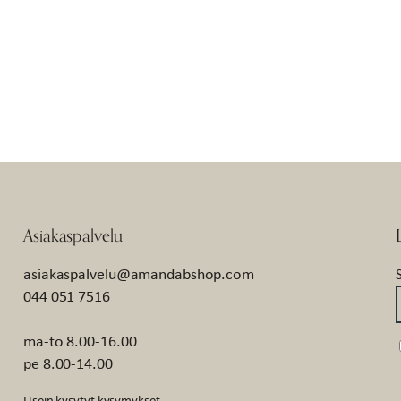
Asiakaspalvelu
asiakaspalvelu@amandabshop.com
044 051 7516
ma-to 8.00-16.00
pe 8.00-14.00
Usein kysytyt kysymykset