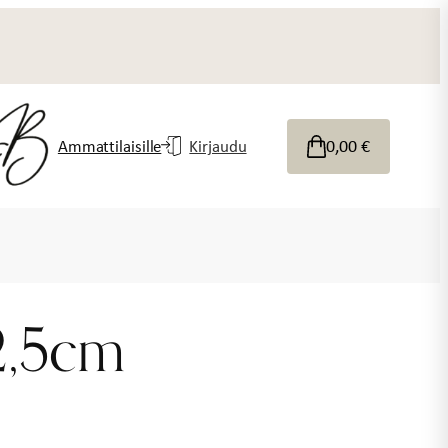
0,00
€
Ammattilaisille
Kirjaudu
2,5cm