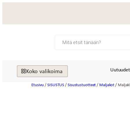
Siirry
sisältöön
Products
search
Uutuude
Koko valikoima
Etusivu
/
SISUSTUS
/
Sisustustuotteet
/
Maljakot
/ Maljak