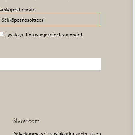
Sähköpostiosoite
Suostumus
Hyväksyn tietosuojaselosteen ehdot
Showroom
Palvelemme yritysasiakkaita sopimuksen