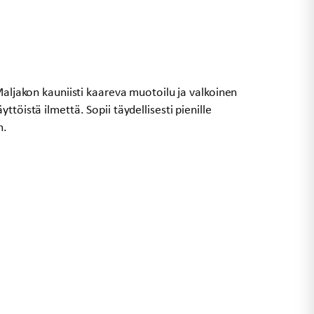
Maljakon kauniisti kaareva muotoilu ja valkoinen
töistä ilmettä. Sopii täydellisesti pienille
m.