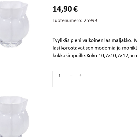
14,90
€
Tuotenumero:
25999
Tyylikäs pieni valkoinen lasimaljakko. 
lasi korostavat sen modernia ja monikäyt
kukkakimpuille.Koko 10,7×10,7×12,5c
Maljakko
−
+
12,5cm
valkoinen
määrä