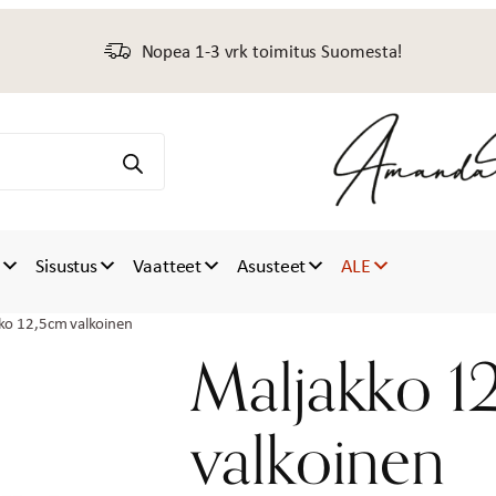
Nopea 1-3 vrk toimitus Suomesta!
t
Sisustus
Vaatteet
Asusteet
ALE
ko 12,5cm valkoinen
Maljakko 1
valkoinen