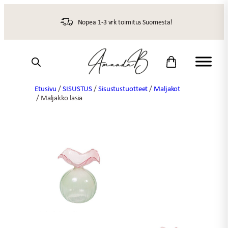
Siirry
sisältöön
Nopea 1-3 vrk toimitus Suomesta!
Etusivu
/
SISUSTUS
/
Sisustustuotteet
/
Maljakot
/ Maljakko lasia