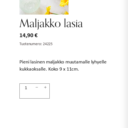
Maljakko lasia
14,90
€
Tuotenumero:
24225
Pieni lasinen maljakko muutamalle lyhyelle
kukkaoksalle. Koko 9 x 11cm.
Maljakko
−
+
lasia
määrä