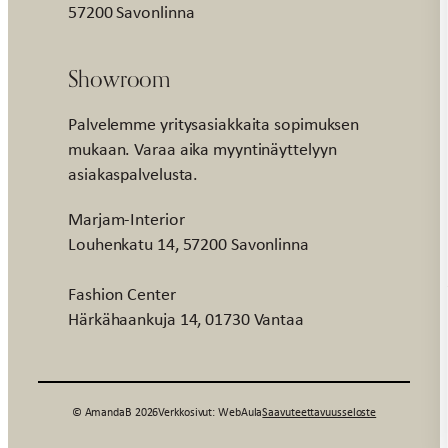
57200 Savonlinna
Showroom
Palvelemme yritysasiakkaita sopimuksen
mukaan. Varaa aika myyntinäyttelyyn
asiakaspalvelusta.
Marjam-Interior
Louhenkatu 14, 57200 Savonlinna
Fashion Center
Härkähaankuja 14, 01730 Vantaa
© AmandaB 2026
Verkkosivut: WebAula
Saavuteettavuusseloste