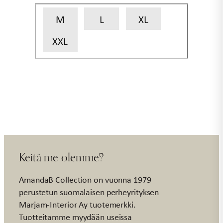
M
L
XL
XXL
Keitä me olemme?
AmandaB Collection on vuonna 1979
perustetun suomalaisen perheyrityksen
Marjam-Interior Ay tuotemerkki.
Tuotteitamme myydään useissa