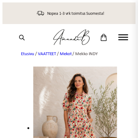
Siirry
sisältöön
Nopea 1-3 vrk toimitus Suomesta!
Etusivu
/
VAATTEET
/
Mekot
/ Mekko INDY