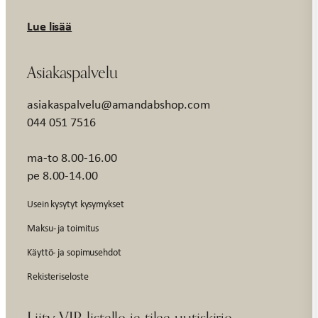
Lue lisää
Asiakaspalvelu
asiakaspalvelu@amandabshop.com
044 051 7516
ma-to 8.00-16.00
pe 8.00-14.00
Usein kysytyt kysymykset
Maksu- ja toimitus
Käyttö- ja sopimusehdot
Rekisteriseloste
Liity VIP-listalle ja tilaa uutiskirje