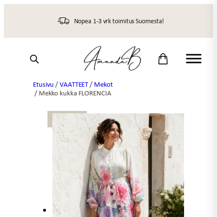
Siirry
sisältöön
Nopea 1-3 vrk toimitus Suomesta!
Etusivu
/
VAATTEET
/
Mekot
/ Mekko kukka FLORENCIA
UUTTA