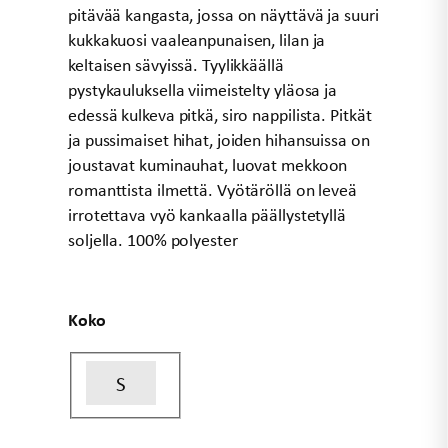
pitävää kangasta, jossa on näyttävä ja suuri
kukkakuosi vaaleanpunaisen, lilan ja
keltaisen sävyissä. Tyylikkäällä
pystykauluksella viimeistelty yläosa ja
edessä kulkeva pitkä, siro nappilista. Pitkät
ja pussimaiset hihat, joiden hihansuissa on
joustavat kuminauhat, luovat mekkoon
romanttista ilmettä. Vyötäröllä on leveä
irrotettava vyö kankaalla päällystetyllä
soljella. 100% polyester
Koko
S