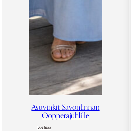
Asuvinkit Savonlinnan
Oopperajuhlille
:
Lue lisää