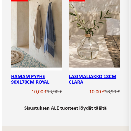
HAMAM PYYHE
LASIMALJAKKO 18CM
90X170CM ROYAL
CLARA
Alkuperäinen
Nykyinen
Alkupe
Nykyin
10,00
€
13,90
€
10,00
€
18,90
€
hinta
hinta
hinta
hinta
oli:
on:
oli:
on:
Sisustuksen ALE tuotteet löydät täältä
13,90 €.
10,00 €.
18,90 €
10,00 €