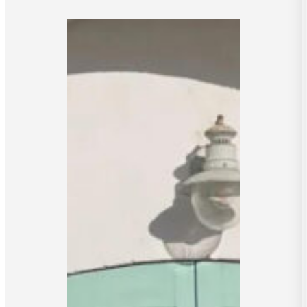
Asuvinkit
Savonlinnan
Oopperajuhlille