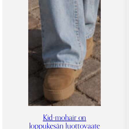
Kid-mohair on
loppukesän luottovaate