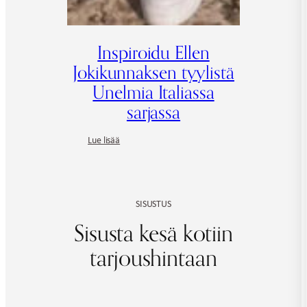
Inspiroidu Ellen
Jokikunnaksen tyylistä
Unelmia Italiassa
sarjassa
:
Lue lisää
Inspiroidu
Ellen
Jokikunnaksen
tyylistä
SISUSTUS
Unelmia
Italiassa
Sisusta kesä kotiin
sarjassa
tarjoushintaan