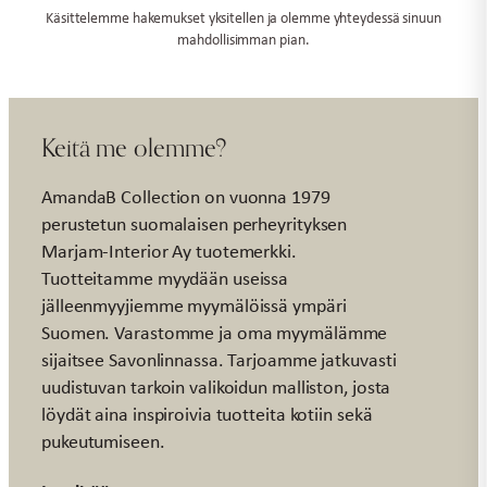
Käsittelemme hakemukset yksitellen ja olemme yhteydessä sinuun
mahdollisimman pian.
Keitä me olemme?
AmandaB Collection on vuonna 1979
perustetun suomalaisen perheyrityksen
Marjam-Interior Ay tuotemerkki.
Tuotteitamme myydään useissa
jälleenmyyjiemme myymälöissä ympäri
Suomen. Varastomme ja oma myymälämme
sijaitsee Savonlinnassa. Tarjoamme jatkuvasti
uudistuvan tarkoin valikoidun malliston, josta
löydät aina inspiroivia tuotteita kotiin sekä
pukeutumiseen.