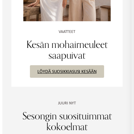
VAATTEET
Kesän mohairneuleet
saapuivat
LÖYDÄ SUOSIKKIASUSI KESÄÄN
JUURI NYT
Sesongin suosituimmat
kokoelmat