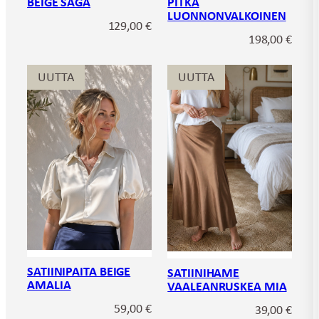
BEIGE SAGA
PITKÄ
LUONNONVALKOINEN
129,00
€
198,00
€
UUTTA
UUTTA
SATIINIPAITA BEIGE
SATIINIHAME
AMALIA
VAALEANRUSKEA MIA
59,00
€
39,00
€