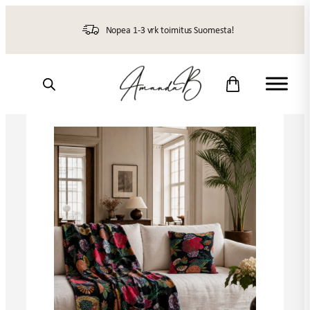
Siirry
sisältöön
Nopea 1-3 vrk toimitus Suomesta!