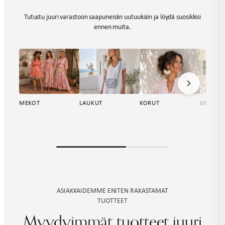
Tutustu juuri varastoon saapuneisiin uutuuksiin ja löydä suosikkisi
ennen muita.
KORUT
MEKOT
LAUKUT
UIMA-A
ASIAKKAIDEMME ENITEN RAKASTAMAT
TUOTTEET
Myydyimmät tuotteet juuri