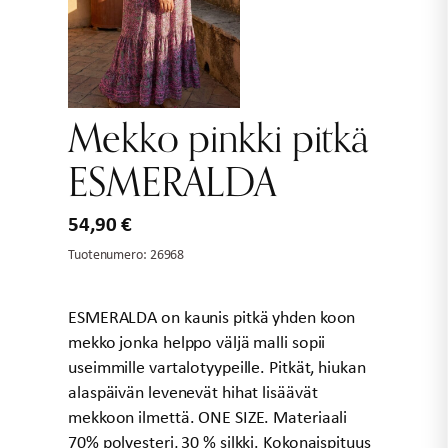
Mekko pinkki pitkä
ESMERALDA
54,90
€
Tuotenumero:
26968
ESMERALDA on kaunis pitkä yhden koon
mekko jonka helppo väljä malli sopii
useimmille vartalotyypeille. Pitkät, hiukan
alaspäivän levenevät hihat lisäävät
mekkoon ilmettä. ONE SIZE. Materiaali
70% polyesteri, 30 % silkki. Kokonaispituus