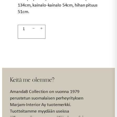
134cm, kainalo-kainalo 54cm, hihan pituus
51cm.
Mekko
−
+
pinkki
pitkä
ESMERALDA
määrä
Keitä me olemme?
AmandaB Collection on vuonna 1979
perustetun suomalaisen perheyrityksen
Marjam-Interior Ay tuotemerkki.
Tuotteitamme myydään useissa