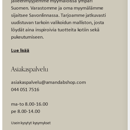
jälleenmyyjiemme myymälöissä ympäri
Suomen. Varastomme ja oma myymälämme
sijaitsee Savonlinnassa. Tarjoamme jatkuvasti
uudistuvan tarkoin valikoidun malliston, josta
löydät aina inspiroivia tuotteita kotiin sekä
pukeutumiseen.
Lue lisää
Asiakaspalvelu
asiakaspalvelu@amandabshop.com
044 051 7516
ma-to 8.00-16.00
pe 8.00-14.00
Usein kysytyt kysymykset