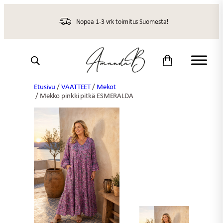
Siirry
sisältöön
Nopea 1-3 vrk toimitus Suomesta!
Etusivu
/
VAATTEET
/
Mekot
/ Mekko pinkki pitkä ESMERALDA