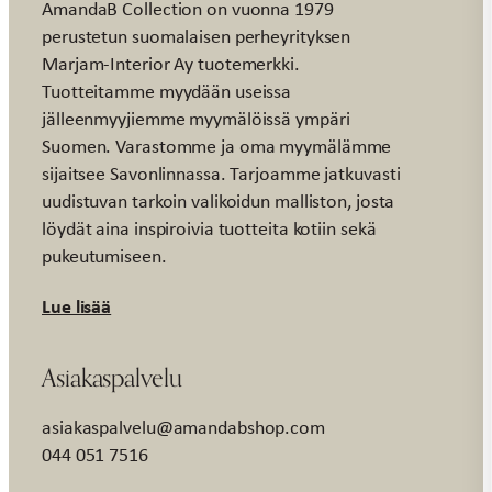
AmandaB Collection on vuonna 1979
perustetun suomalaisen perheyrityksen
Marjam-Interior Ay tuotemerkki.
Tuotteitamme myydään useissa
jälleenmyyjiemme myymälöissä ympäri
Suomen. Varastomme ja oma myymälämme
sijaitsee Savonlinnassa. Tarjoamme jatkuvasti
uudistuvan tarkoin valikoidun malliston, josta
löydät aina inspiroivia tuotteita kotiin sekä
pukeutumiseen.
Lue lisää
Asiakaspalvelu
asiakaspalvelu@amandabshop.com
044 051 7516