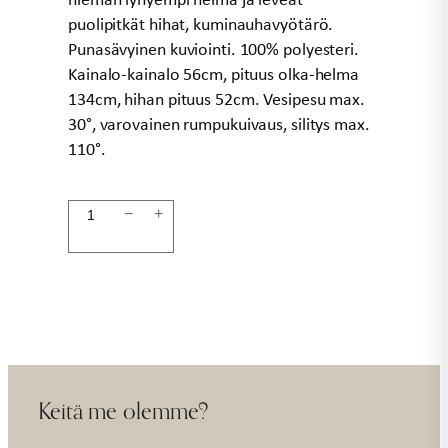
puolipitkät hihat, kuminauhavyötärö.
Punasävyinen kuviointi. 100% polyesteri.
Kainalo-kainalo 56cm, pituus olka-helma
134cm, hihan pituus 52cm. Vesipesu max.
30°, varovainen rumpukuivaus, silitys max.
110°.
Mekko
−
+
SARAHI
määrä
Keitä me olemme?