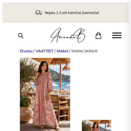
Siirry
sisältöön
Nopea 1-3 vrk toimitus Suomesta!
Etusivu
/
VAATTEET
/
Mekot
/ Mekko SARAHI