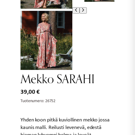
Mekko SARAHI
39,00
€
Tuotenumero:
26752
Yhden koon pitkä kuviollinen mekko jossa
kaunis malli. Reilusti levenevä, edestä
hieman lyhyempi helma ja leveät