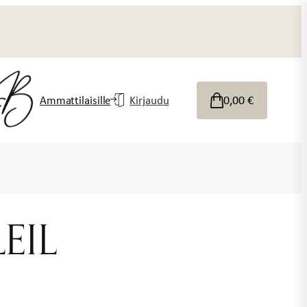
0,00
€
Ammattilaisille
Kirjaudu
EIL