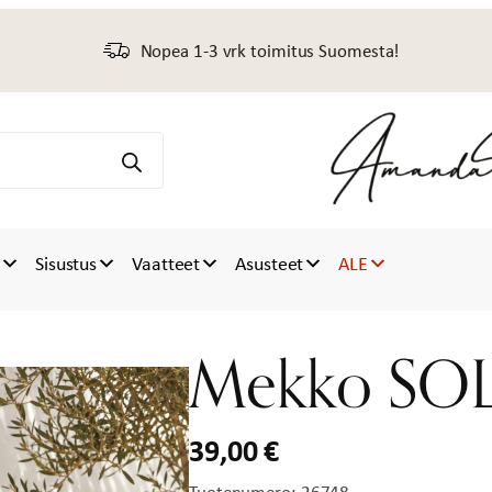
Nopea 1-3 vrk toimitus Suomesta!
t
Sisustus
Vaatteet
Asusteet
ALE
Mekko SOL
39,00
€
Tuotenumero:
26748