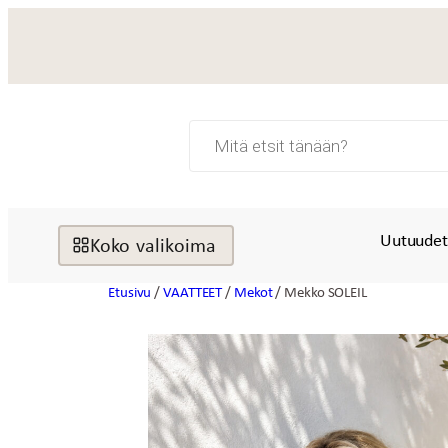
Siirry
sisältöön
Products
search
Uutuude
Koko valikoima
Etusivu
/
VAATTEET
/
Mekot
/ Mekko SOLEIL