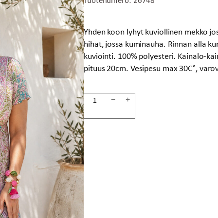
Yhden koon lyhyt kuviollinen mekko jos
hihat, jossa kuminauha. Rinnan alla kum
kuviointi. 100% polyesteri. Kainalo-k
pituus 20cm. Vesipesu max 30C°, varov
Mekko
−
+
SOLEIL
määrä