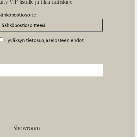
Liity VIP-listalle ja tilaa uutiskirje
Sähköpostiosoite
Suostumus
Hyväksyn tietosuojaselosteen ehdot
Showroom