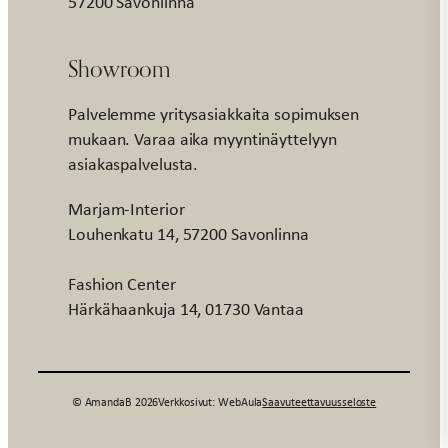
57200 Savonlinna
Showroom
Palvelemme yritysasiakkaita sopimuksen
mukaan. Varaa aika myyntinäyttelyyn
asiakaspalvelusta.
Marjam-Interior
Louhenkatu 14, 57200 Savonlinna
Fashion Center
Härkähaankuja 14, 01730 Vantaa
© AmandaB 2026
Verkkosivut: WebAula
Saavuteettavuusseloste