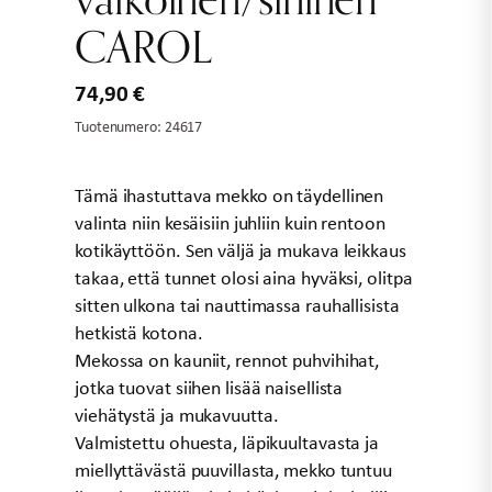
CAROL
74,90
€
Tuotenumero:
24617
Tämä ihastuttava mekko on täydellinen
valinta niin kesäisiin juhliin kuin rentoon
kotikäyttöön. Sen väljä ja mukava leikkaus
takaa, että tunnet olosi aina hyväksi, olitpa
sitten ulkona tai nauttimassa rauhallisista
hetkistä kotona.
Mekossa on kauniit, rennot puhvihihat,
jotka tuovat siihen lisää naisellista
viehätystä ja mukavuutta.
Valmistettu ohuesta, läpikuultavasta ja
miellyttävästä puuvillasta, mekko tuntuu