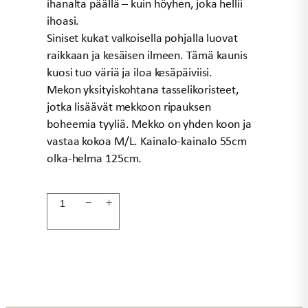
ihanalta päällä – kuin höyhen, joka hellii
ihoasi.
Siniset kukat valkoisella pohjalla luovat
raikkaan ja kesäisen ilmeen. Tämä kaunis
kuosi tuo väriä ja iloa kesäpäiviisi.
Mekon yksityiskohtana tasselikoristeet,
jotka lisäävät mekkoon ripauksen
boheemia tyyliä. Mekko on yhden koon ja
vastaa kokoa M/L. Kainalo-kainalo 55cm
olka-helma 125cm.
Mekko
−
+
valkoinen/sininen
CAROL
määrä