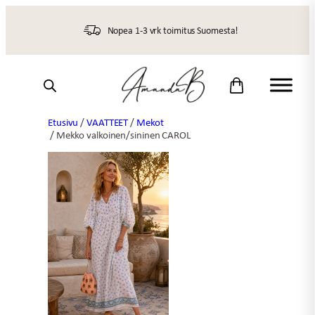
Siirry
sisältöön
Nopea 1-3 vrk toimitus Suomesta!
Etusivu
/
VAATTEET
/
Mekot
/ Mekko valkoinen/sininen CAROL