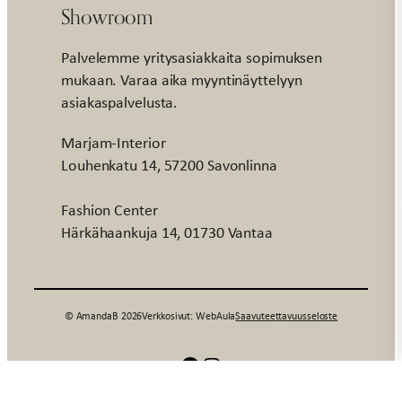
Showroom
Palvelemme yritysasiakkaita sopimuksen
mukaan. Varaa aika myyntinäyttelyyn
asiakaspalvelusta.
Marjam-Interior
Louhenkatu 14, 57200 Savonlinna
Fashion Center
Härkähaankuja 14, 01730 Vantaa
© AmandaB 2026
Verkkosivut: WebAula
Saavuteettavuusseloste
Facebook
Instagram