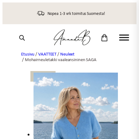
Siirry
sisältöön
Nopea 1-3 vrk toimitus Suomesta!
Etusivu
/
VAATTEET
/
Neuleet
/ Mohairneuletakki vaaleansininen SAGA
UUTTA