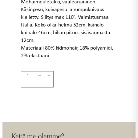
Mohairneuletakki, vaaleansininen.
Käsinpesu, kuivapesu ja rumpukuivaus
kielletty. Silitys max 110°. Valmistusmaa
Italia. Koko olka-helma 52cm, kainalo-
kainalo 46cm, hihan pituus sisäsaumasta
12cm.
Materiaali 80% kidmohair, 18% polyamidi,
2% elastaani.
Mohairneuletakki
−
+
vaaleansininen
SAGA
määrä
Keitä me olemme?