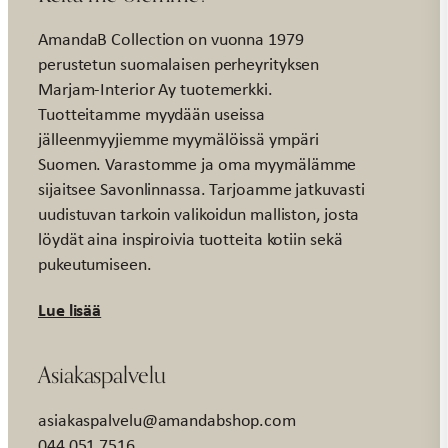
AmandaB Collection on vuonna 1979
perustetun suomalaisen perheyrityksen
Marjam-Interior Ay tuotemerkki.
Tuotteitamme myydään useissa
jälleenmyyjiemme myymälöissä ympäri
Suomen. Varastomme ja oma myymälämme
sijaitsee Savonlinnassa. Tarjoamme jatkuvasti
uudistuvan tarkoin valikoidun malliston, josta
löydät aina inspiroivia tuotteita kotiin sekä
pukeutumiseen.
Lue lisää
Asiakaspalvelu
asiakaspalvelu@amandabshop.com
044 051 7516