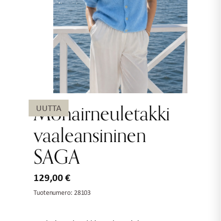
Mohairneuletakki
UUTTA
vaaleansininen
SAGA
129,00
€
Tuotenumero:
28103