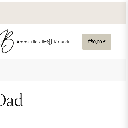
0,00
€
Ammattilaisille
Kirjaudu
Dad