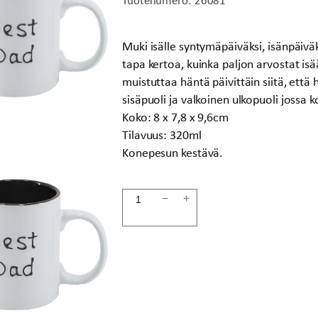
Muki isälle syntymäpäiväksi, isänpäivä
tapa kertoa, kuinka paljon arvostat isää
muistuttaa häntä päivittäin siitä, ett
sisäpuoli ja valkoinen ulkopuoli jossa 
Koko: 8 x 7,8 x 9,6cm
Tilavuus: 320ml
Konepesun kestävä.
Muki
−
+
Best
Dad
määrä