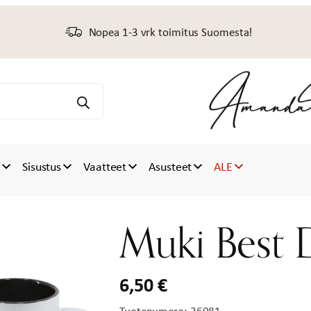
Nopea 1-3 vrk toimitus Suomesta!
t
Sisustus
Vaatteet
Asusteet
ALE
Muki Best 
6,50
€
Tuotenumero:
26081