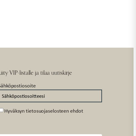
Liity VIP-listalle ja tilaa uutiskirje
Sähköpostiosoite
Suostumus
Hyväksyn tietosuojaselosteen ehdot