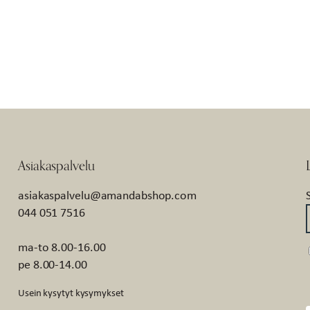
Asiakaspalvelu
asiakaspalvelu@amandabshop.com
044 051 7516
ma-to 8.00-16.00
pe 8.00-14.00
Usein kysytyt kysymykset