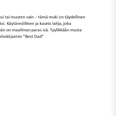
ksi tai muuten vain – tämä muki on täydellinen
si. Käytännöllinen ja kaunis lahja, joka
ä hän on maailman paras isä. Tyylikkään musta
kohokirjaimin ”Best Dad”