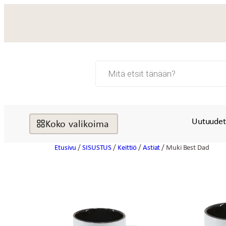
Siirry
sisältöön
Products
search
Uutuude
Koko valikoima
Etusivu
/
SISUSTUS
/
Keittiö
/
Astiat
/ Muki Best Dad