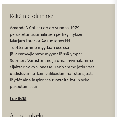
Keitä me olemme?
AmandaB Collection on vuonna 1979
perustetun suomalaisen perheyrityksen
Marjam-Interior Ay tuotemerkki.
Tuotteitamme myydään useissa
jälleenmyyjiemme myymälöissä ympäri
Suomen. Varastomme ja oma myymälämme
sijaitsee Savonlinnassa. Tarjoamme jatkuvasti
uudistuvan tarkoin valikoidun malliston, josta
löydät aina inspiroivia tuotteita kotiin sekä
pukeutumiseen.
Lue lisää
Asiakaspalvelu