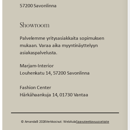
57200 Savonlinna
Showroom
Palvelemme yritysasiakkaita sopimuksen
mukaan. Varaa aika myyntinäyttelyyn
asiakaspalvelusta.
Marjam-Interior
Louhenkatu 14, 57200 Savonlinna
Fashion Center
Härkähaankuja 14, 01730 Vantaa
© AmandaB 2026
Verkkosivut: WebAula
Saavuteettavuusseloste