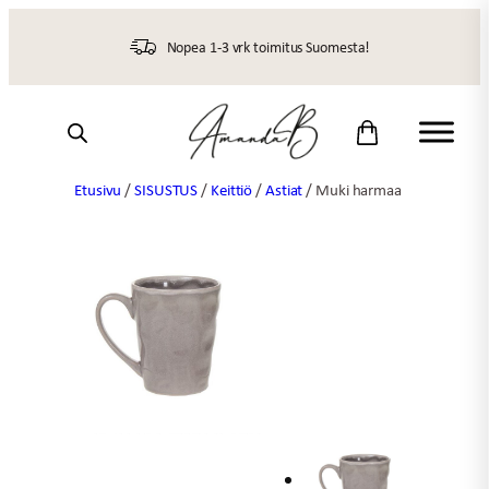
Siirry
sisältöön
Nopea 1-3 vrk toimitus Suomesta!
Etusivu
/
SISUSTUS
/
Keittiö
/
Astiat
/ Muki harmaa