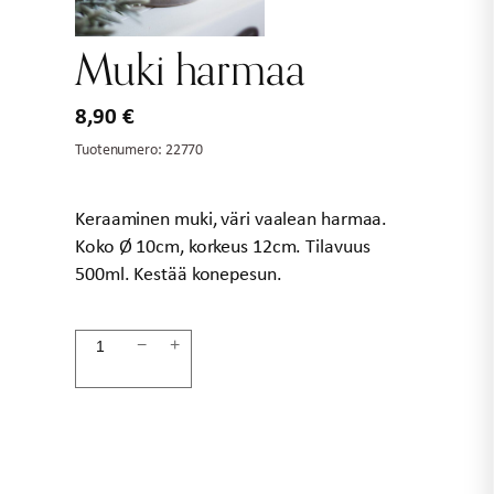
Muki harmaa
8,90
€
Tuotenumero:
22770
Keraaminen muki, väri vaalean harmaa.
Koko Ø 10cm, korkeus 12cm. Tilavuus
500ml. Kestää konepesun.
Muki
−
+
harmaa
määrä