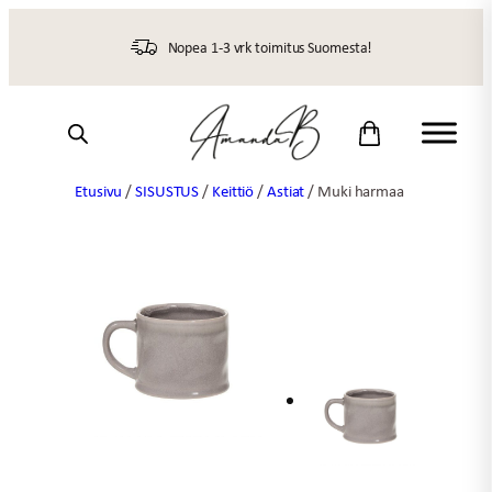
Siirry
sisältöön
Nopea 1-3 vrk toimitus Suomesta!
Etusivu
/
SISUSTUS
/
Keittiö
/
Astiat
/ Muki harmaa