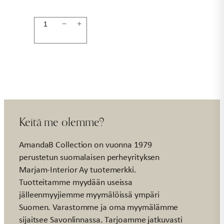
Muki
−
+
harmaa
määrä
Keitä me olemme?
AmandaB Collection on vuonna 1979
perustetun suomalaisen perheyrityksen
Marjam-Interior Ay tuotemerkki.
Tuotteitamme myydään useissa
jälleenmyyjiemme myymälöissä ympäri
Suomen. Varastomme ja oma myymälämme
sijaitsee Savonlinnassa. Tarjoamme jatkuvasti