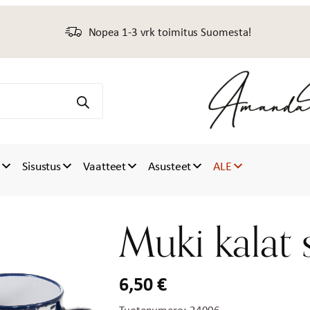
Nopea 1-3 vrk toimitus Suomesta!
t
Sisustus
Vaatteet
Asusteet
ALE
Muki kalat 
6,50
€
Tuotenumero:
24906