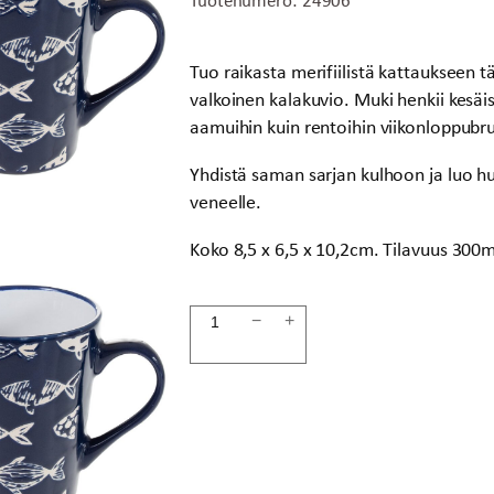
Tuo raikasta merifiilistä kattaukseen täl
valkoinen kalakuvio. Muki henkii kesäist
aamuihin kuin rentoihin viikonloppubru
Yhdistä saman sarjan kulhoon ja luo hu
veneelle.
Koko 8,5 x 6,5 x 10,2cm. Tilavuus 300m
Muki
−
+
kalat
sininen
määrä