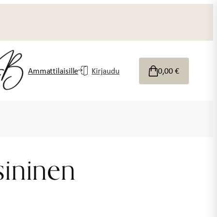
0,00
€
Ammattilaisille
Kirjaudu
sininen