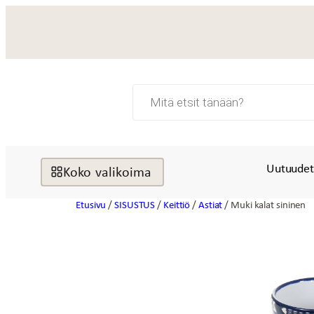
Siirry
sisältöön
Products
search
Uutuude
Koko valikoima
Etusivu
/
SISUSTUS
/
Keittiö
/
Astiat
/ Muki kalat sininen