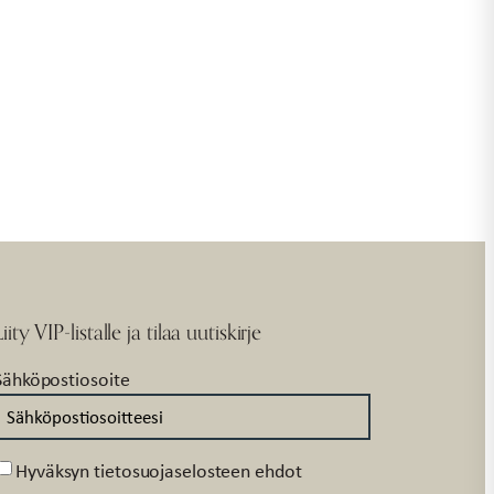
Liity VIP-listalle ja tilaa uutiskirje
Sähköpostiosoite
Suostumus
Hyväksyn tietosuojaselosteen ehdot