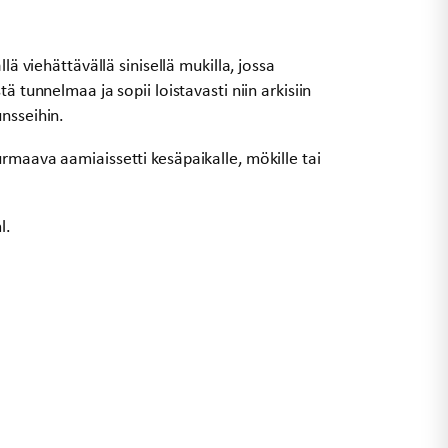
lä viehättävällä sinisellä mukilla, jossa
ä tunnelmaa ja sopii loistavasti niin arkisiin
nsseihin.
rmaava aamiaissetti kesäpaikalle, mökille tai
l.