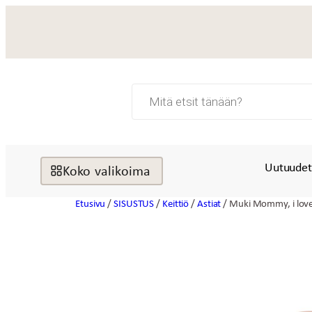
Siirry
sisältöön
Products
search
Uutuude
Koko valikoima
Etusivu
/
SISUSTUS
/
Keittiö
/
Astiat
/ Muki Mommy, i lov