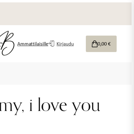
0,00
€
Ammattilaisille
Kirjaudu
y, i love you