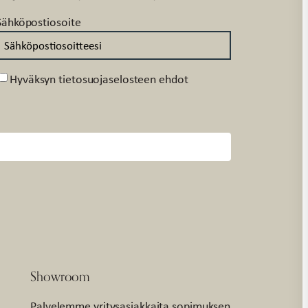
Sähköpostiosoite
Suostumus
Hyväksyn tietosuojaselosteen ehdot
Showroom
Palvelemme yritysasiakkaita sopimuksen