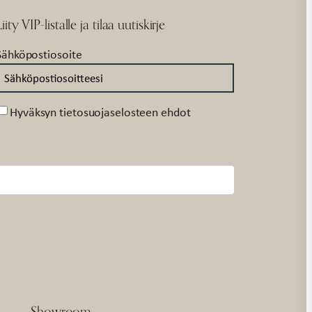
Liity VIP-listalle ja tilaa uutiskirje
Sähköpostiosoite
Suostumus
Hyväksyn tietosuojaselosteen ehdot
Showroom