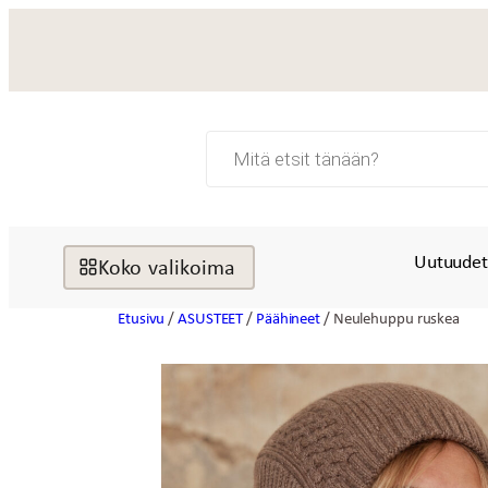
Siirry
sisältöön
Products
search
Uutuude
Koko valikoima
Etusivu
/
ASUSTEET
/
Päähineet
/ Neulehuppu ruskea