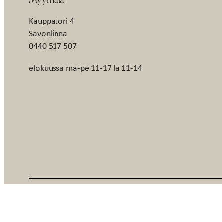
Kauppatori 4
Savonlinna
0440 517 507
elokuussa ma-pe 11-17 la 11-14