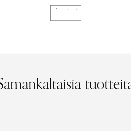
Neulehuppu
−
+
ruskea
määrä
Samankaltaisia tuotteit