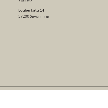
Louhenkatu 14
57200 Savonlinna
© AmandaB 2026
Verkkosivut: WebAula
Saavuteettavuusseloste