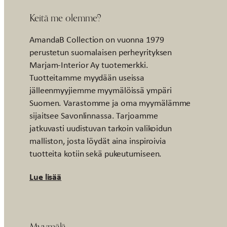
Keitä me olemme?
AmandaB Collection on vuonna 1979
perustetun suomalaisen perheyrityksen
Marjam-Interior Ay tuotemerkki.
Tuotteitamme myydään useissa
jälleenmyyjiemme myymälöissä ympäri
Suomen. Varastomme ja oma myymälämme
sijaitsee Savonlinnassa. Tarjoamme
jatkuvasti uudistuvan tarkoin valikoidun
malliston, josta löydät aina inspiroivia
tuotteita kotiin sekä pukeutumiseen.
Lue lisää
Myymälä