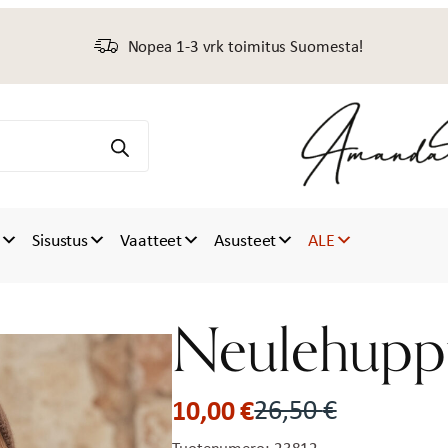
Nopea 1-3 vrk toimitus Suomesta!
t
Sisustus
Vaatteet
Asusteet
ALE
Neulehupp
10,00
€
26,50
€
Alkuperäinen
Nykyinen
Tuotenumero:
23812