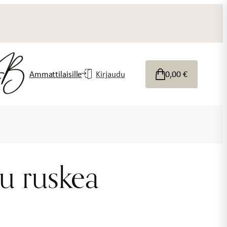
0,00
€
Ammattilaisille
Kirjaudu
u ruskea