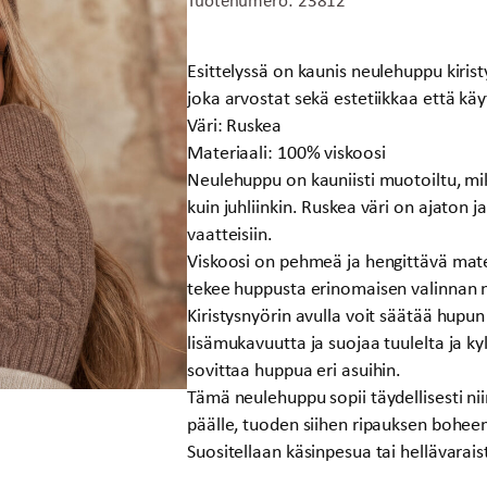
hinta
hinta
oli:
on:
26,50 €.
10,00 €.
Esittelyssä on kaunis neulehuppu kiristys
joka arvostat sekä estetiikkaa että käy
Väri: Ruskea
Materiaali: 100% viskoosi
Neulehuppu on kauniisti muotoiltu, mik
kuin juhliinkin. Ruskea väri on ajaton ja
vaatteisiin.
Viskoosi on pehmeä ja hengittävä mater
tekee huppusta erinomaisen valinnan niin
Kiristysnyörin avulla voit säätää hupun
lisämukavuutta ja suojaa tuulelta ja ky
sovittaa huppua eri asuihin.
Tämä neulehuppu sopii täydellisesti n
päälle, tuoden siihen ripauksen boheem
Suositellaan käsinpesua tai hellävarai