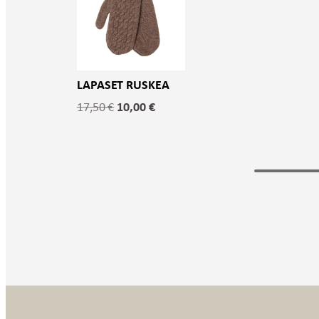
LAPASET RUSKEA
Alkuperäinen
Nykyinen
10,00
€
17,50
€
hinta
hinta
oli:
on:
17,50 €.
10,00 €.