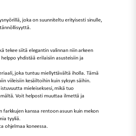
nyörillä, joka on suunniteltu erityisesti sinulle,
tännöllisyyttä.
ä tekee siitä elegantin valinnan niin arkeen
 helppo yhdistää erilaisiin asusteisiin ja
iaali, joka tuntuu miellyttävältä iholla. Tämä
 viileisiin kesäiltoihin kuin syksyn säihin.
 istuvuutta mieleiseksesi, mikä tuo
lmältä. Voit helposti muuttaa ilmettä ja
iin farkkujen kanssa rentoon asuun kuin mekon
ia tyyliä.
sta ohjelmaa koneessa.