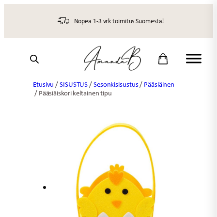
Siirry
sisältöön
Nopea 1-3 vrk toimitus Suomesta!
Etusivu
/
SISUSTUS
/
Sesonkisisustus
/
Pääsiäinen
/ Pääsiäiskori keltainen tipu