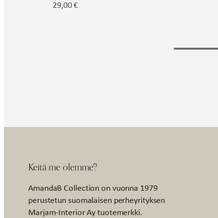
29,00
€
Keitä me olemme?
AmandaB Collection on vuonna 1979
perustetun suomalaisen perheyrityksen
Marjam-Interior Ay tuotemerkki.