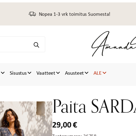
Nopea 1-3 vrk toimitus Suomesta!
t
Sisustus
Vaatteet
Asusteet
ALE
Paita SARD
29,00
€
Tuotenumero:
26758