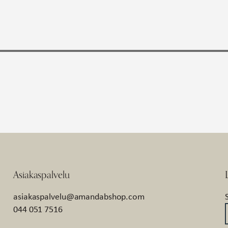
Asiakaspalvelu
asiakaspalvelu@amandabshop.com
044 051 7516