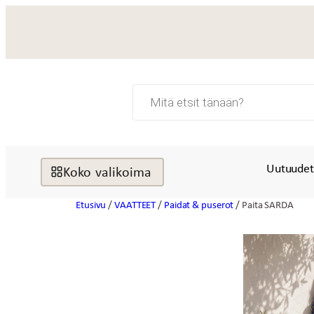
Siirry
sisältöön
Products
search
Uutuude
Koko valikoima
Etusivu
/
VAATTEET
/
Paidat & puserot
/ Paita SARDA