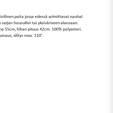
ollinen paita jossa edessä solmittavat nauhat
n sarjan housuihin tai yksiväriseen alaosaan.
ma 55cm, hihan pituus 42cm. 100% polyesteri.
vaus, silitys max. 110°.