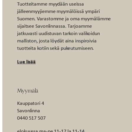
Tuotteitamme myydään useissa
jälleenmyyjiemme myymälöissä ympäri
Suomen. Varastomme ja oma myymälämme
sijaitsee Savonlinnassa. Tarjoamme
jatkuvasti uudistuvan tarkoin valikoidun
malliston, josta löydät aina inspiroivia
tuotteita kotiin sekä pukeutumiseen.
Lue lisää
Myymälä
Kauppatori 4
Savonlinna
0440 517 507
elokuussa ma-pe 11-17 la 11-14