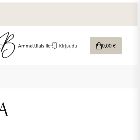
0,00
€
Ammattilaisille
Kirjaudu
A