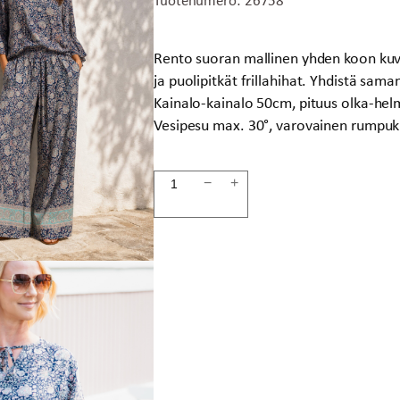
Rento suoran mallinen yhden koon kuvi
ja puolipitkät frillahihat. Yhdistä sama
Kainalo-kainalo 50cm, pituus olka-hel
Vesipesu max. 30°, varovainen rumpukui
Paita
−
+
SARDA
määrä