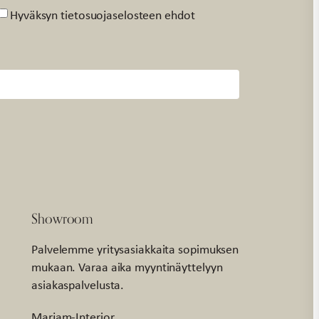
Suostumus
Hyväksyn tietosuojaselosteen ehdot
Showroom
Palvelemme yritysasiakkaita sopimuksen
mukaan. Varaa aika myyntinäyttelyyn
asiakaspalvelusta.
Marjam-Interior