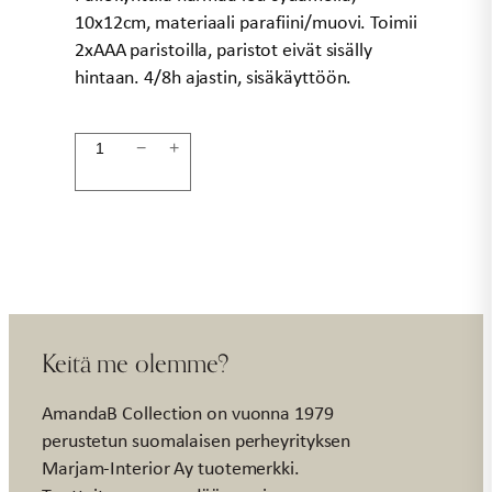
10x12cm, materiaali parafiini/muovi. Toimii
2xAAA paristoilla, paristot eivät sisälly
hintaan. 4/8h ajastin, sisäkäyttöön.
Pallokynttilä
−
+
LED
10x12cm
harmaa
määrä
Keitä me olemme?
AmandaB Collection on vuonna 1979
perustetun suomalaisen perheyrityksen
Marjam-Interior Ay tuotemerkki.