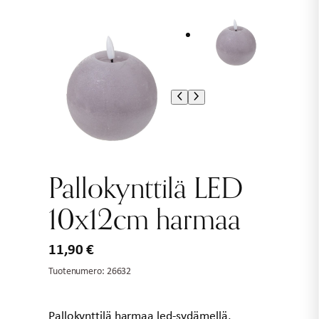
Pallokynttilä LED
10x12cm harmaa
11,90
€
Tuotenumero:
26632
Pallokynttilä harmaa led-sydämellä,