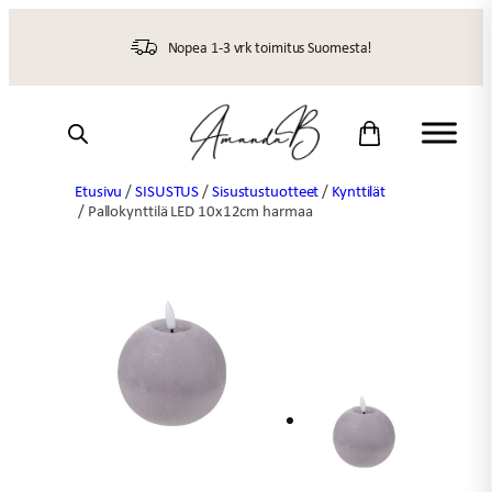
Siirry
sisältöön
Nopea 1-3 vrk toimitus Suomesta!
Etusivu
/
SISUSTUS
/
Sisustustuotteet
/
Kynttilät
/ Pallokynttilä LED 10x12cm harmaa