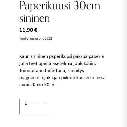
Paperikuusi 30cm
sininen
11,90
€
Tuotenumero:
20212
Kaunis sininen paperikuusi paksua paperia
jolla teet upeita asetelmia joulukotiin.
Toimitetaan taitettuna, kiinnitys
magneetilla joka jää piiloon kuusen ollessa
avoin. Koko 30cm.
Paperikuusi
−
+
30cm
sininen
määrä