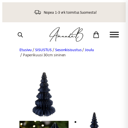
Siirry
sisältöön
Nopea 1-3 vrk toimitus Suomesta!
Etusivu
/
SISUSTUS
/
Sesonkisisustus
/
Joulu
/ Paperikuusi 30cm sininen