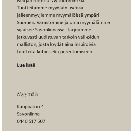
Marjam-Interior Ay tuotemerkki.
Tuotteitamme myydään useissa
jälleenmyyjiemme myymälöissä ympäri
Suomen. Varastomme ja oma myymälämme
sijaitsee Savonlinnassa. Tarjoamme
jatkuvasti uudistuvan tarkoin valikoidun
malliston, josta löydät aina inspiroivia
tuotteita kotiin sekä pukeutumiseen.
Lue lisää
Myymälä
Kauppatori 4
Savonlinna
0440 517 507