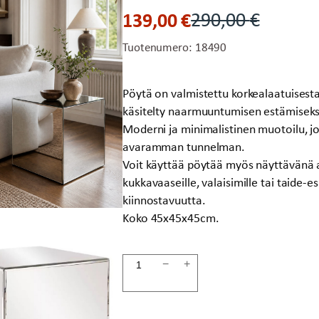
139,00
€
290,00
€
Alkuperäinen
Nykyinen
hinta
hinta
Tuotenumero:
18490
oli:
on:
290,00 €.
139,00 €.
Pöytä on valmistettu korkealaatuisesta,
käsitelty naarmuuntumisen estämiseks
Moderni ja minimalistinen muotoilu, jo
avaramman tunnelman.
Voit käyttää pöytää myös näyttävänä alu
kukkavaaseille, valaisimille tai taide-e
kiinnostavuutta.
Koko 45x45x45cm.
Peilikuutio
−
+
45x45cm
MIRROR
määrä