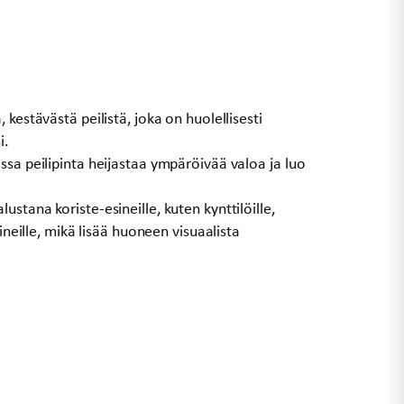
 kestävästä peilistä, joka on huolellisesti
i.
ssa peilipinta heijastaa ympäröivää valoa ja luo
stana koriste-esineille, kuten kynttilöille,
sineille, mikä lisää huoneen visuaalista