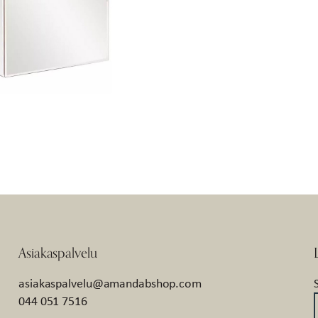
Asiakaspalvelu
asiakaspalvelu@amandabshop.com
044 051 7516