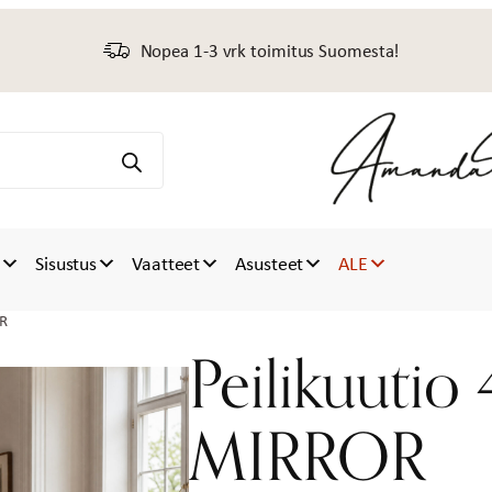
Nopea 1-3 vrk toimitus Suomesta!
t
Sisustus
Vaatteet
Asusteet
ALE
OR
Peilikuuti
MIRROR