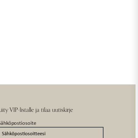
Liity VIP-listalle ja tilaa uutiskirje
Sähköpostiosoite