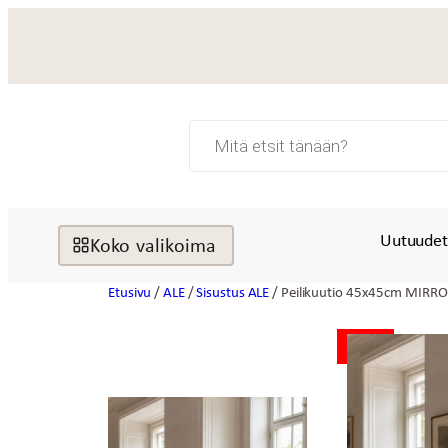
Siirry
sisältöön
Products
search
Uutuude
Koko valikoima
Etusivu
/
ALE
/
Sisustus ALE
/ Peilikuutio 45x45cm MIRR
ALE