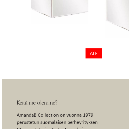
ALE
Keitä me olemme?
AmandaB Collection on vuonna 1979
perustetun suomalaisen perheyrityksen