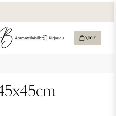
0,00
€
Ammattilaisille
Kirjaudu
o 45x45cm