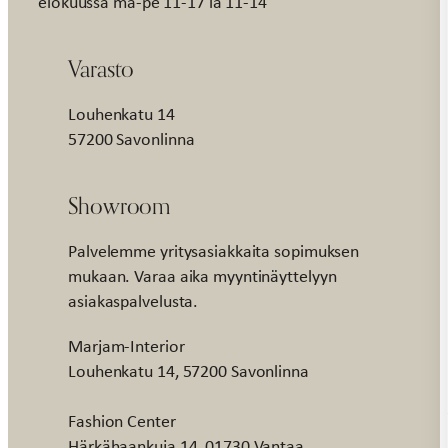
elokuussa ma-pe 11-17 la 11-14
Varasto
Louhenkatu 14
57200 Savonlinna
Showroom
Palvelemme yritysasiakkaita sopimuksen
mukaan. Varaa aika myyntinäyttelyyn
asiakaspalvelusta.
Marjam-Interior
Louhenkatu 14, 57200 Savonlinna
Fashion Center
Härkähaankuja 14, 01730 Vantaa