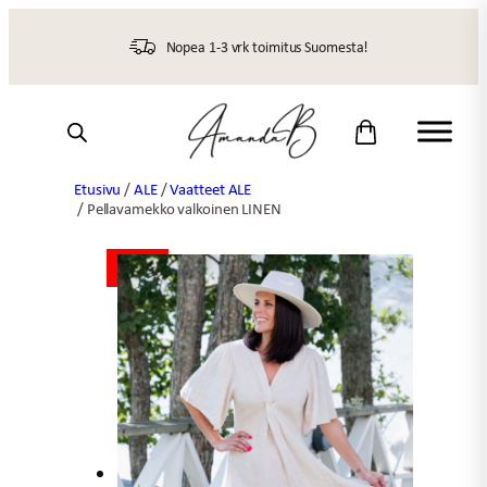
Siirry
sisältöön
Nopea 1-3 vrk toimitus Suomesta!
Etusivu
/
ALE
/
Vaatteet ALE
/ Pellavamekko valkoinen LINEN
ALE