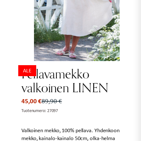
Pellavamekko
ALE
valkoinen LINEN
45,00
€
89,90
€
Alkuperäinen
Nykyinen
hinta
hinta
Tuotenumero:
27097
oli:
on:
89,90 €.
45,00 €.
Valkoinen mekko, 100% pellava. Yhdenkoon
mekko, kainalo-kainalo 50cm, olka-helma