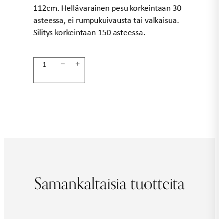
112cm. Hellävarainen pesu korkeintaan 30
asteessa, ei rumpukuivausta tai valkaisua.
Silitys korkeintaan 150 asteessa.
Pellavamekko
−
+
valkoinen
LINEN
määrä
Samankaltaisia tuotteita