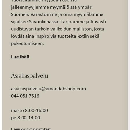
jälleenmyyjiemme myymälöissä ympäri
Suomen. Varastomme ja oma myymälämme
sijaitsee Savonlinnassa. Tarjoamme jatkuvasti
uudistuvan tarkoin valikoidun malliston, josta
löydät aina inspiroivia tuotteita kotiin sekä
pukeutumiseen.
Lue lisää
Asiakaspalvelu
asiakaspalvelu@amandabshop.com
044 051 7516
ma-to 8.00-16.00
pe 8.00-14.00
Usein kysytyt kysymykset