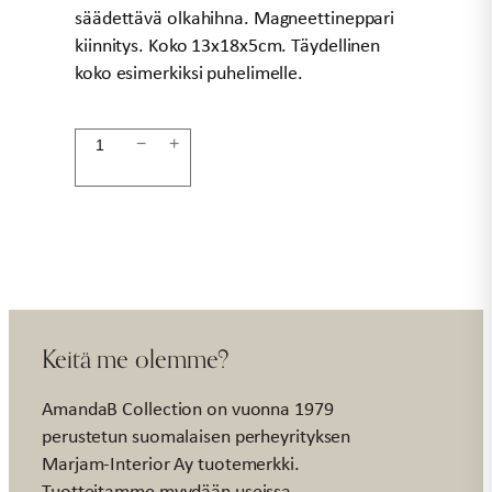
säädettävä olkahihna. Magneettineppari
kiinnitys. Koko 13x18x5cm. Täydellinen
koko esimerkiksi puhelimelle.
Pikkulaukku
−
+
denim
blue
määrä
Keitä me olemme?
AmandaB Collection on vuonna 1979
perustetun suomalaisen perheyrityksen
Marjam-Interior Ay tuotemerkki.
Tuotteitamme myydään useissa