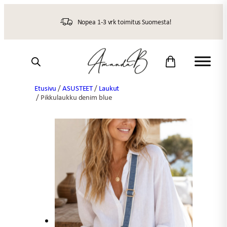
Siirry
sisältöön
Nopea 1-3 vrk toimitus Suomesta!
Etusivu
/
ASUSTEET
/
Laukut
/ Pikkulaukku denim blue