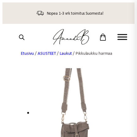
Siirry
sisältöön
Nopea 1-3 vrk toimitus Suomesta!
Etusivu
/
ASUSTEET
/
Laukut
/ Pikkulaukku harmaa