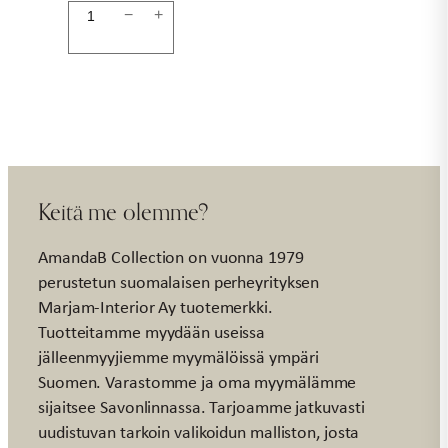
Pikkulaukku
−
+
harmaa
määrä
Keitä me olemme?
AmandaB Collection on vuonna 1979
perustetun suomalaisen perheyrityksen
Marjam-Interior Ay tuotemerkki.
Tuotteitamme myydään useissa
jälleenmyyjiemme myymälöissä ympäri
Suomen. Varastomme ja oma myymälämme
sijaitsee Savonlinnassa. Tarjoamme jatkuvasti
uudistuvan tarkoin valikoidun malliston, josta