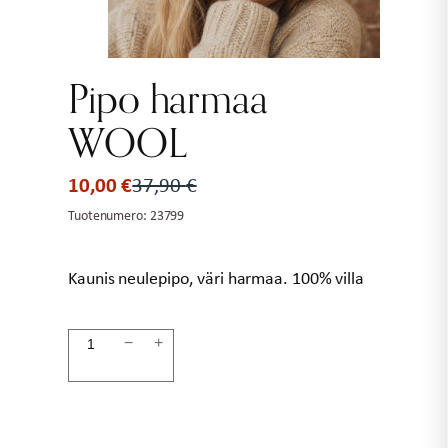
Pipo harmaa
WOOL
10,00
€
37,90
€
Alkuperäinen
Nykyinen
hinta
hinta
Tuotenumero:
23799
oli:
on:
37,90 €.
10,00 €.
Kaunis neulepipo, väri harmaa. 100% villa
Pipo
−
+
harmaa
WOOL
määrä