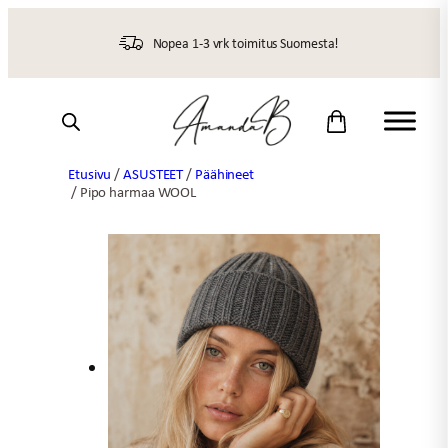
Siirry
sisältöön
Nopea 1-3 vrk toimitus Suomesta!
Etusivu
/
ASUSTEET
/
Päähineet
/ Pipo harmaa WOOL