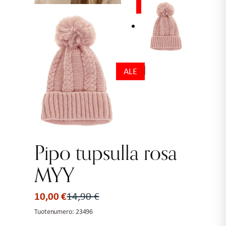
ALE
ALE
Pipo tupsulla rosa
MYY
10,00
€
14,90
€
Alkuperäinen
Nykyinen
hinta
hinta
Tuotenumero:
23496
oli:
on: