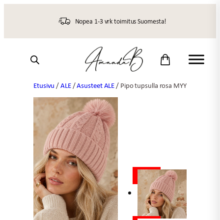
Siirry
sisältöön
Nopea 1-3 vrk toimitus Suomesta!
Etusivu
/
ALE
/
Asusteet ALE
/ Pipo tupsulla rosa MYY
ALE