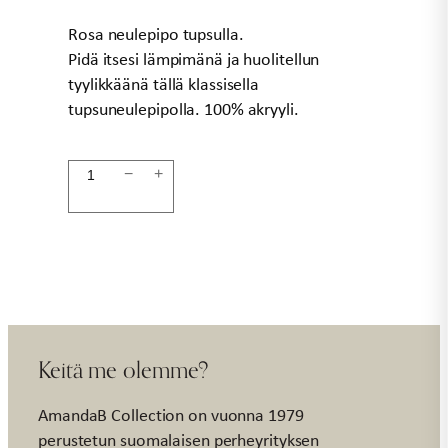
14,90 €.
10,00 €.
Rosa neulepipo tupsulla.
Pidä itsesi lämpimänä ja huolitellun
tyylikkäänä tällä klassisella
tupsuneulepipolla. 100% akryyli.
Pipo
−
+
tupsulla
rosa
MYY
määrä
Keitä me olemme?
AmandaB Collection on vuonna 1979
perustetun suomalaisen perheyrityksen