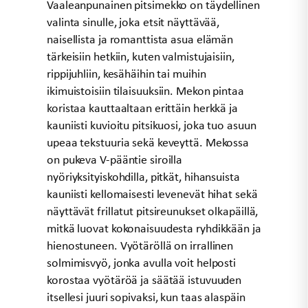
Vaaleanpunainen pitsimekko on täydellinen
valinta sinulle, joka etsit näyttävää,
naisellista ja romanttista asua elämän
tärkeisiin hetkiin, kuten valmistujaisiin,
rippijuhliin, kesähäihin tai muihin
ikimuistoisiin tilaisuuksiin. Mekon pintaa
koristaa kauttaaltaan erittäin herkkä ja
kauniisti kuvioitu pitsikuosi, joka tuo asuun
upeaa tekstuuria sekä keveyttä. Mekossa
on pukeva V-pääntie siroilla
nyöriyksityiskohdilla, pitkät, hihansuista
kauniisti kellomaisesti levenevät hihat sekä
näyttävät frillatut pitsireunukset olkapäillä,
mitkä luovat kokonaisuudesta ryhdikkään ja
hienostuneen. Vyötäröllä on irrallinen
solmimisvyö, jonka avulla voit helposti
korostaa vyötäröä ja säätää istuvuuden
itsellesi juuri sopivaksi, kun taas alaspäin