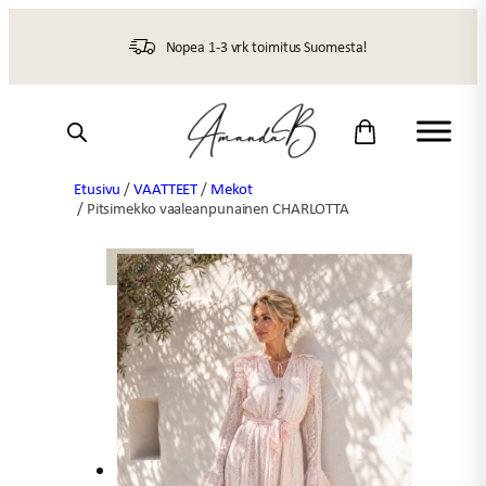
Siirry
sisältöön
Nopea 1-3 vrk toimitus Suomesta!
Etusivu
/
VAATTEET
/
Mekot
/ Pitsimekko vaaleanpunainen CHARLOTTA
UUTTA