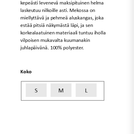
kepeästi levenevä maksipituinen helma
laskeutuu nilkoille asti. Mekossa on
miellyttävä ja pehmeä aluskangas, joka
estää pitsiä näkymästä läpi, ja sen
korkealaatuinen materiaali tuntuu iholla
vilpoisen mukavalta kuumanakin
juhlapäivänä. 100% polyester.
Koko
S
M
L