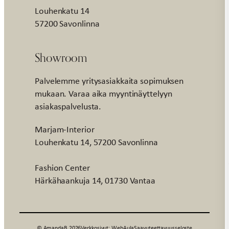
Louhenkatu 14
57200 Savonlinna
Showroom
Palvelemme yritysasiakkaita sopimuksen
mukaan. Varaa aika myyntinäyttelyyn
asiakaspalvelusta.
Marjam-Interior
Louhenkatu 14, 57200 Savonlinna
Fashion Center
Härkähaankuja 14, 01730 Vantaa
© AmandaB 2026
Verkkosivut: WebAula
Saavuteettavuusseloste