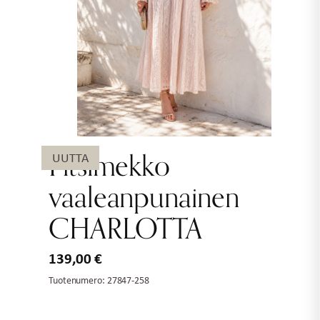
Pitsimekko
UUTTA
vaaleanpunainen
CHARLOTTA
139,00
€
Tuotenumero:
27847-258