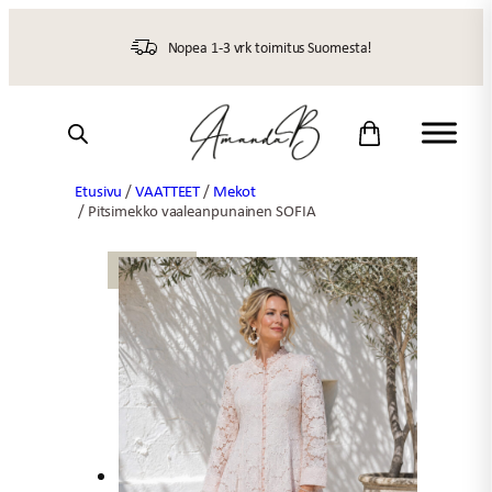
Siirry
sisältöön
Nopea 1-3 vrk toimitus Suomesta!
Etusivu
/
VAATTEET
/
Mekot
/ Pitsimekko vaaleanpunainen SOFIA
UUTTA