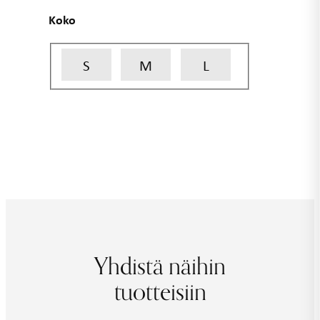
Koko
S
M
L
Yhdistä näihin
tuotteisiin