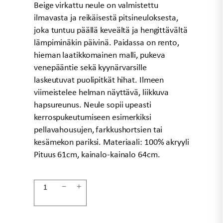
Beige virkattu neule on valmistettu
ilmavasta ja reikäisestä pitsineuloksesta,
joka tuntuu päällä keveältä ja hengittävältä
lämpiminäkin päivinä. Paidassa on rento,
hieman laatikkomainen malli, pukeva
venepääntie sekä kyynärvarsille
laskeutuvat puolipitkät hihat. Ilmeen
viimeistelee helman näyttävä, liikkuva
hapsureunus. Neule sopii upeasti
kerrospukeutumiseen esimerkiksi
pellavahousujen, farkkushortsien tai
kesämekon pariksi. Materiaali: 100% akryyli
Pituus 61cm, kainalo-kainalo 64cm.
Virkattu
−
+
hapsuneule
beige
MAYA