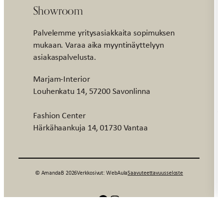
Showroom
Palvelemme yritysasiakkaita sopimuksen
mukaan. Varaa aika myyntinäyttelyyn
asiakaspalvelusta.
Marjam-Interior
Louhenkatu 14, 57200 Savonlinna
Fashion Center
Härkähaankuja 14, 01730 Vantaa
© AmandaB 2026
Verkkosivut: WebAula
Saavuteettavuusseloste
Facebook
Instagram