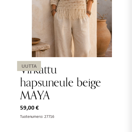
Virkattu
UUTTA
hapsuneule beige
MAYA
59,00
€
Tuotenumero:
27716