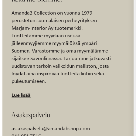
AmandaB Collection on vuonna 1979
perustetun suomalaisen perheyrityksen
Marjam-Interior Ay tuotemerkki.
Tuotteitamme myydään useissa
jälleenmyyjiemme myymälöissä ympäri
Suomen. Varastomme ja oma myymälämme
sijaitsee Savonlinnassa. Tarjoamme jatkuvasti
uudistuvan tarkoin valikoidun malliston, josta
löydät aina inspiroivia tuotteita kotiin sekä
pukeutumiseen.
Lue lisää
Asiakaspalvelu
asiakaspalvelu@amandabshop.com
044 051 7516