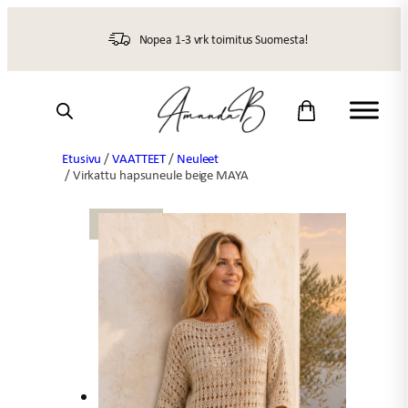
Siirry
sisältöön
Nopea 1-3 vrk toimitus Suomesta!
Etusivu
/
VAATTEET
/
Neuleet
/ Virkattu hapsuneule beige MAYA
UUTTA