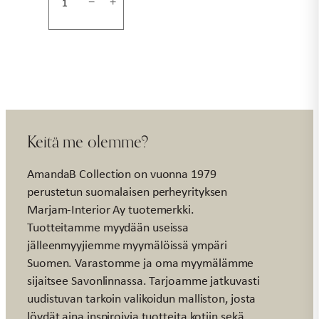
Pöytäliina
−
+
145x240cm
vihreäkuvioll.
määrä
Keitä me olemme?
AmandaB Collection on vuonna 1979
perustetun suomalaisen perheyrityksen
Marjam-Interior Ay tuotemerkki.
Tuotteitamme myydään useissa
jälleenmyyjiemme myymälöissä ympäri
Suomen. Varastomme ja oma myymälämme
sijaitsee Savonlinnassa. Tarjoamme jatkuvasti
uudistuvan tarkoin valikoidun malliston, josta
löydät aina inspiroivia tuotteita kotiin sekä