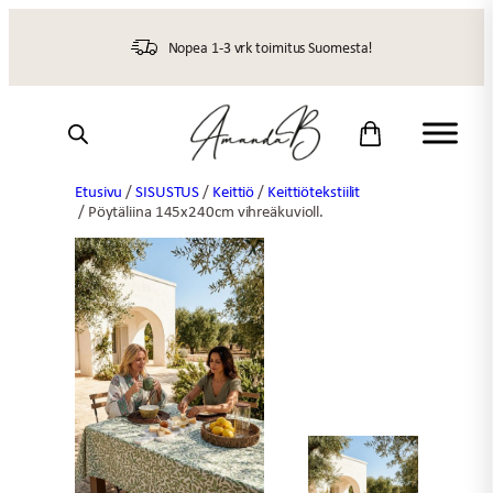
Siirry
sisältöön
Nopea 1-3 vrk toimitus Suomesta!
Etusivu
/
SISUSTUS
/
Keittiö
/
Keittiötekstiilit
/ Pöytäliina 145x240cm vihreäkuvioll.