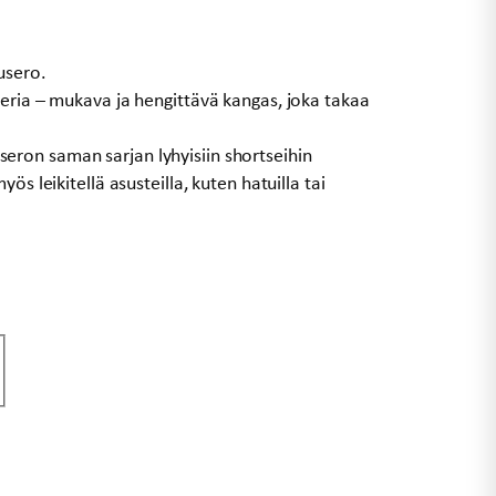
usero.
eria – mukava ja hengittävä kangas, joka takaa
ron saman sarjan lyhyisiin shortseihin
ös leikitellä asusteilla, kuten hatuilla tai