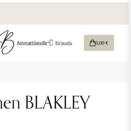
0,00
€
Ammattilaisille
Kirjaudu
inen BLAKLEY