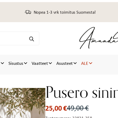
Nopea 1-3 vrk toimitus Suomesta!
t
Sisustus
Vaatteet
Asusteet
ALE
Pusero sin
25,00
€
49,00
€
Alkuperäinen
Nykyinen
Tuotenumero:
23831-258