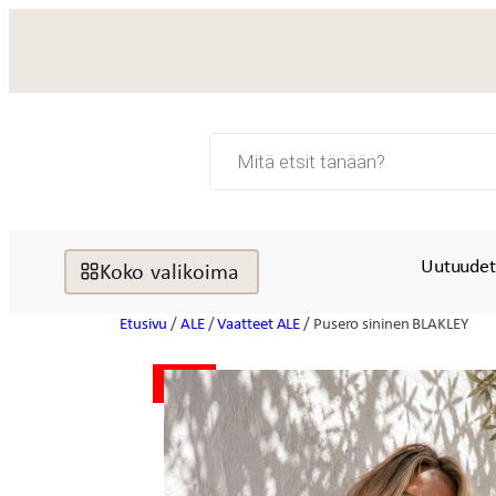
Siirry
sisältöön
Products
search
Uutuude
Koko valikoima
Etusivu
/
ALE
/
Vaatteet ALE
/ Pusero sininen BLAKLEY
ALE