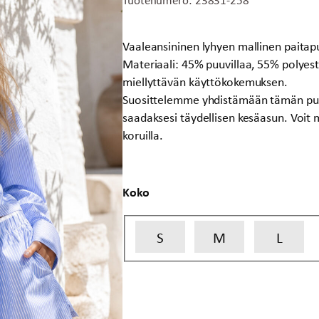
hinta
hinta
oli:
on:
49,00 €.
25,00 €.
Vaaleansininen lyhyen mallinen paitap
Materiaali: 45% puuvillaa, 55% polyest
miellyttävän käyttökokemuksen.
Suosittelemme yhdistämään tämän puse
saadaksesi täydellisen kesäasun. Voit my
koruilla.
Koko
S
M
L