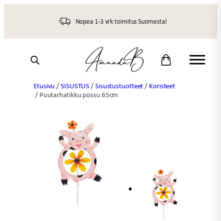
Siirry
sisältöön
Nopea 1-3 vrk toimitus Suomesta!
Etusivu
/
SISUSTUS
/
Sisustustuotteet
/
Koristeet
/ Puutarhatikku possu 65cm