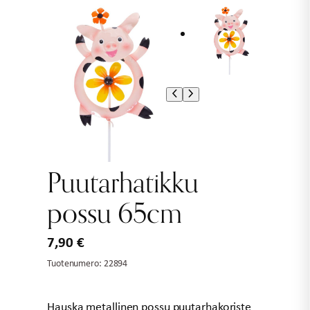
Puutarhatikku
possu 65cm
7,90
€
Tuotenumero:
22894
Hauska metallinen possu puutarhakoriste