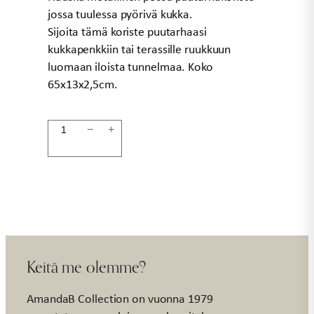
jossa tuulessa pyörivä kukka.
Sijoita tämä koriste puutarhaasi
kukkapenkkiin tai terassille ruukkuun
luomaan iloista tunnelmaa. Koko
65x13x2,5cm.
Puutarhatikku
−
+
possu
65cm
määrä
Keitä me olemme?
AmandaB Collection on vuonna 1979