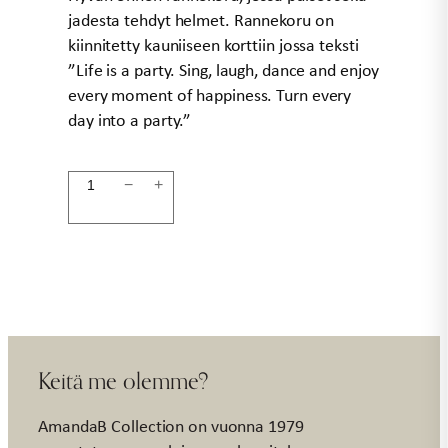
jadesta tehdyt helmet. Rannekoru on
kiinnitetty kauniiseen korttiin jossa teksti
”Life is a party. Sing, laugh, dance and enjoy
every moment of happiness. Turn every
day into a party.”
Rannekoru
−
+
Life
is
a
Party
määrä
Keitä me olemme?
AmandaB Collection on vuonna 1979