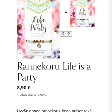
Rannekoru Life is a
Party
8,90
€
Tuotenumero:
22635
Hyvän onnen rannekoru, jossa puiset sekä