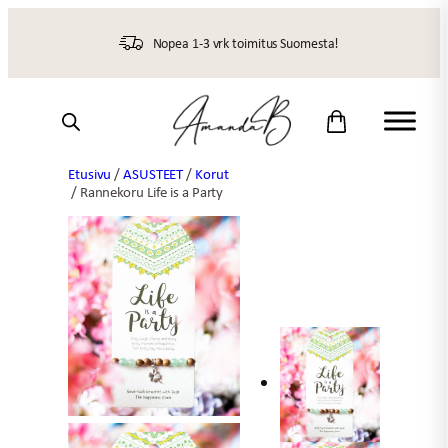
Siirry
sisältöön
Nopea 1-3 vrk toimitus Suomesta!
Etusivu
/
ASUSTEET
/
Korut
/ Rannekoru Life is a Party