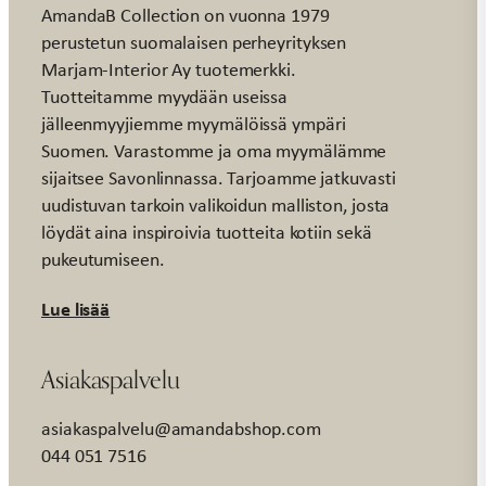
AmandaB Collection on vuonna 1979
perustetun suomalaisen perheyrityksen
Marjam-Interior Ay tuotemerkki.
Tuotteitamme myydään useissa
jälleenmyyjiemme myymälöissä ympäri
Suomen. Varastomme ja oma myymälämme
sijaitsee Savonlinnassa. Tarjoamme jatkuvasti
uudistuvan tarkoin valikoidun malliston, josta
löydät aina inspiroivia tuotteita kotiin sekä
pukeutumiseen.
Lue lisää
Asiakaspalvelu
asiakaspalvelu@amandabshop.com
044 051 7516