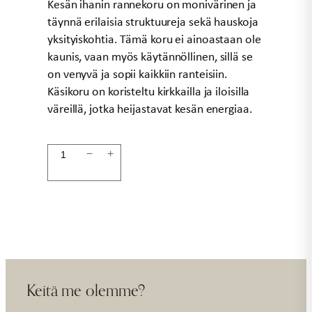
Kesän ihanin rannekoru on monivärinen ja
täynnä erilaisia struktuureja sekä hauskoja
yksityiskohtia. Tämä koru ei ainoastaan ole
kaunis, vaan myös käytännöllinen, sillä se
on venyvä ja sopii kaikkiin ranteisiin.
Käsikoru on koristeltu kirkkailla ja iloisilla
väreillä, jotka heijastavat kesän energiaa.
Rannekoru
−
+
CARNIVAL
CHARM
määrä
Keitä me olemme?