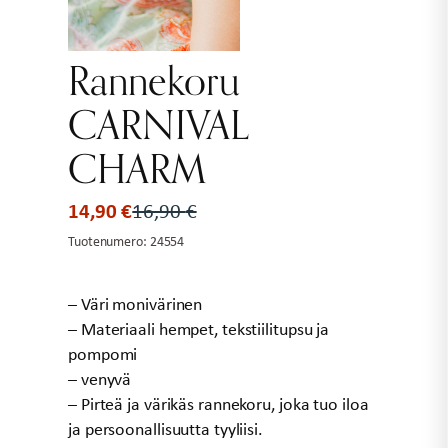
Rannekoru
CARNIVAL
CHARM
14,90
€
16,90
€
Alkuperäinen
Nykyinen
hinta
hinta
Tuotenumero:
24554
oli:
on:
16,90 €.
14,90 €.
– Väri monivärinen
– Materiaali hempet, tekstiilitupsu ja
pompomi
– venyvä
– Pirteä ja värikäs rannekoru, joka tuo iloa
ja persoonallisuutta tyyliisi.