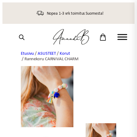
Siirry
sisältöön
Nopea 1-3 vrk toimitus Suomesta!
Etusivu
/
ASUSTEET
/
Korut
/ Rannekoru CARNIVAL CHARM