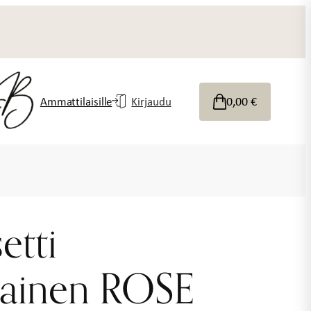
0,00
€
Ammattilaisille
Kirjaudu
etti
nainen ROSE