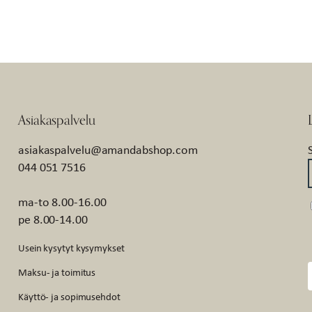
GLOW
määrä
Asiakaspalvelu
asiakaspalvelu@amandabshop.com
044 051 7516
ma-to 8.00-16.00
pe 8.00-14.00
Usein kysytyt kysymykset
Maksu- ja toimitus
Käyttö- ja sopimusehdot