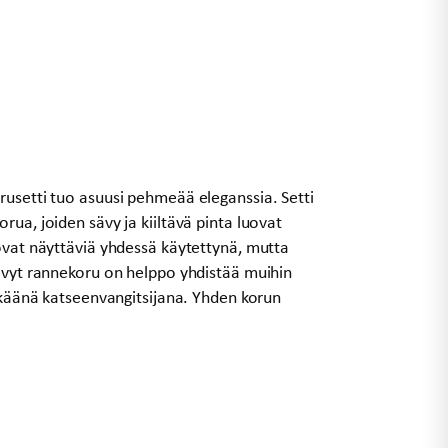
rusetti tuo asuusi pehmeää eleganssia. Setti
ua, joiden sävy ja kiiltävä pinta luovat
ovat näyttäviä yhdessä käytettynä, mutta
Kevyt rannekoru on helppo yhdistää muihin
ikkäänä katseenvangitsijana. Yhden korun