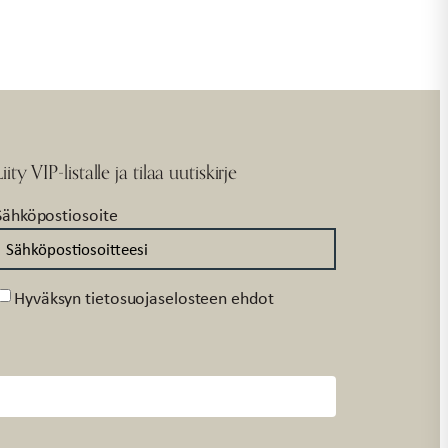
Liity VIP-listalle ja tilaa uutiskirje
Sähköpostiosoite
Suostumus
Hyväksyn tietosuojaselosteen ehdot