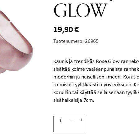
GLOW
19,90
€
Tuotenumero:
26965
Kaunis ja trendikäs Rose Glow ranneko
sisältää kolme vaaleanpunaista rannekor
modernin ja naisellisen ilmeen. Korut 
toimivat tyylikkäästi myös erikseen. 
koruihin tai käyttää sellaisenaan tyyl
sisähalkaisija 7cm.
Rannekorusetti
−
+
vaaleanpunainen
ROSE