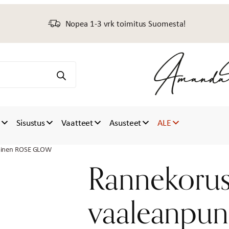
Nopea 1-3 vrk toimitus Suomesta!
t
Sisustus
Vaatteet
Asusteet
ALE
nainen ROSE GLOW
Rannekorus
vaaleanpu