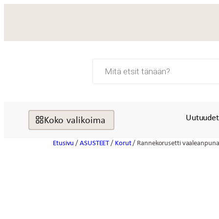
Siirry
sisältöön
Products
search
Uutuude
Koko valikoima
Etusivu
/
ASUSTEET
/
Korut
/ Rannekorusetti vaaleanpu